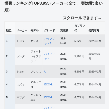
燃費ランキングTOP3,955 (メーカー:全て 、実燃費: 良い
順)
スクロールできます→
ガソリン
順位
メーカー
モデル
グレード
実燃費
代
発売年月
排
ハイブリ
31.9
1
トヨタ
ヤリス
5,329 円
2024年1月
1,4
ッドZ
km/L
フィット
ハイブリ
29.8
2019年10
2
ホンダ
ハイブリ
5,705 円
1,4
ッド
km/L
月
ッド
29.3
3
トヨタ
プリウス
U
5,802 円
2023年1月
1,7
km/L
アルトエ
28.0
4
スズキ
ECO-L
6,071 円
2014年4月
658
コ
km/L
キャロル
28.0
5
マツダ
ECO-L
6,071 円
2014年4月
658
エコ
km/L
ハイブリ