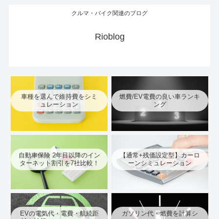
クルマ・バイク関連のブログ
Rioblog
車種を選んで維持費をシミ
燃費/EV電費の良い車ランキ
ュレーション
ング
自動車保険 2年目以降のイン
【通常+残価設定型】カーロ
ターネット割引を7社比較！
ーンシミュレーション
EVの電気代・電費・航続距
ガソリン代・燃費を計算シ