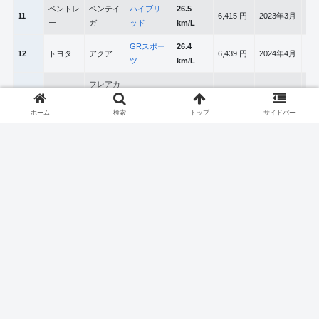
ベントレ
ベンテイ
ハイブリ
26.5
11
6,415 円
2023年3月
2,9
ー
ガ
ッド
km/L
GRスポー
26.4
12
トヨタ
アクア
6,439 円
2024年4月
1,4
ツ
km/L
フレアカ
26.4
13
マツダ
スタムス
HS
6,439 円
2015年9月
658
km/L
タイル
ホーム
検索
トップ
サイドバー
25.7
14
トヨタ
プリウス
Z
6,615 円
2023年1月
1,9
km/L
インサイ
LX(セダ
25.6
15
ホンダ
6,641 円
2020年5月
1,4
ト
ン)
km/L
25.6
16
日産
ノート
X
6,641 円
2024年1月
1,1
km/L
ハイブリ
25.4
17
トヨタ
シエンタ
6,693 円
2024年5月
1,4
ッドZ
km/L
アコード
25.3
2019年10
18
ホンダ
ハイブリ
LX
6,719 円
1,9
km/L
月
ッド