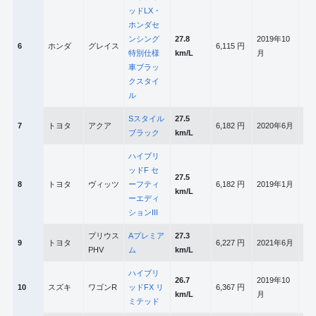
ッドLX・
ホンダセ
ンシング
27.8
2019年10
6
ホンダ
グレイス
6,115 円
1,4
特別仕様
km/L
月
車ブラッ
クスタイ
ル
Sスタイル
27.5
7
トヨタ
アクア
6,182 円
2020年6月
1,4
ブラック
km/L
ハイブリ
ッドF セ
27.5
8
トヨタ
ヴィッツ
ーフティ
6,182 円
2019年1月
1,4
km/L
ーエディ
ションIII
プリウス
Aプレミア
27.3
9
トヨタ
6,227 円
2021年6月
1,7
PHV
ム
km/L
ハイブリ
26.7
2019年10
10
スズキ
ワゴンR
ッドFX リ
6,367 円
658
km/L
月
ミテッド