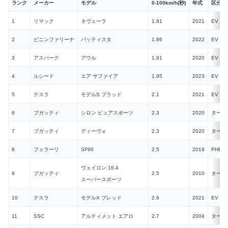
ランク
メーカー
モデル
0-100km/h(秒)
年式
区分
1
リマック
ネヴェーラ
1.81
2021
EV
2
ピニンファリーナ
バッティスタ
1.86
2022
EV
3
アスパーク
アウル
1.91
2020
EV
4
ルシード
エア サファイア
1.95
2023
EV
5
テスラ
モデルS プラッド
2.1
2021
EV
6
ブガッティ
シロン ピュアスポーツ
2.3
2020
ターボ
7
ブガッティ
ディーヴォ
2.3
2020
ターボ
8
フェラーリ
SF90
2.5
2019
PHEV
ヴェイロン 16.4
9
ブガッティ
2.5
2010
ターボ
スーパースポーツ
10
テスラ
モデルX プレッド
2.6
2021
EV
11
SSC
アルティメット エアロ
2.7
2004
ターボ