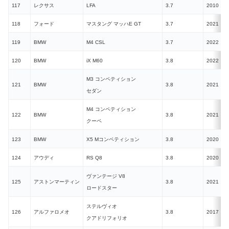
117
レクサス
LFA
3.7
2010
N
118
フォード
マスタング マッハE GT
3.7
2021
E
119
BMW
M4 CSL
3.7
2022
120
BMW
iX M60
3.8
2022
E
M3 コンペティション
121
BMW
3.8
2021
セダン
M4 コンペティション
122
BMW
3.8
2021
クーペ
123
BMW
X5 Mコンペティション
3.8
2020
124
アウディ
RS Q8
3.8
2020
ヴァンテージ V8
125
アストンマーティン
3.8
2021
ロードスター
ステルヴィオ
126
アルファロメオ
3.8
2017
クアドリフォリオ