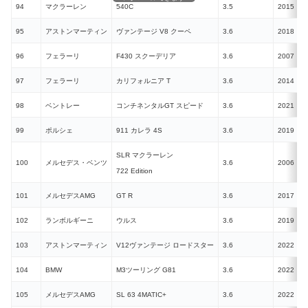
94
マクラーレン
540C
3.5
2015
95
アストンマーティン
ヴァンテージ V8 クーペ
3.6
2018
96
フェラーリ
F430 スクーデリア
3.6
2007
N
97
フェラーリ
カリフォルニア T
3.6
2014
98
ベントレー
コンチネンタルGT スピード
3.6
2021
99
ポルシェ
911 カレラ 4S
3.6
2019
SLR マクラーレン
100
メルセデス・ベンツ
3.6
2006
722 Edition
101
メルセデスAMG
GT R
3.6
2017
102
ランボルギーニ
ウルス
3.6
2019
103
アストンマーティン
V12ヴァンテージ ロードスター
3.6
2022
104
BMW
M3ツーリング G81
3.6
2022
105
メルセデスAMG
SL 63 4MATIC+
3.6
2022