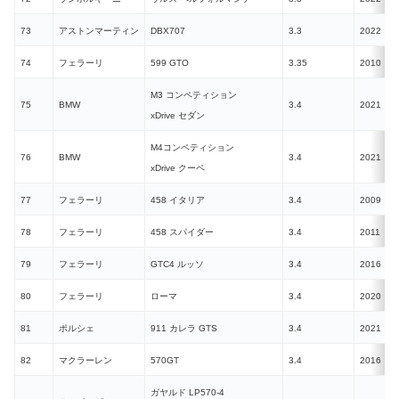
73
アストンマーティン
DBX707
3.3
2022
74
フェラーリ
599 GTO
3.35
2010
N
M3 コンペティション
75
BMW
3.4
2021
xDrive セダン
M4コンペティション
76
BMW
3.4
2021
xDrive クーペ
77
フェラーリ
458 イタリア
3.4
2009
N
78
フェラーリ
458 スパイダー
3.4
2011
N
79
フェラーリ
GTC4 ルッソ
3.4
2016
N
80
フェラーリ
ローマ
3.4
2020
81
ポルシェ
911 カレラ GTS
3.4
2021
82
マクラーレン
570GT
3.4
2016
ガヤルド LP570-4