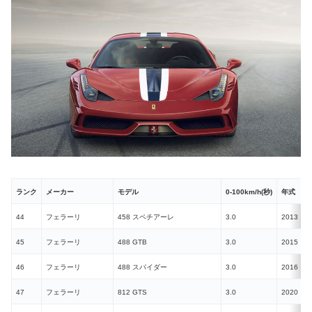
ランク
メーカー
モデル
0-100km/h(秒)
年式
44
フェラーリ
458 スペチアーレ
3.0
2013
N
45
フェラーリ
488 GTB
3.0
2015
46
フェラーリ
488 スパイダー
3.0
2016
47
フェラーリ
812 GTS
3.0
2020
N