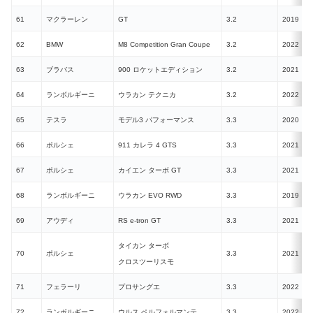
61
マクラーレン
GT
3.2
2019
62
BMW
M8 Competition Gran Coupe
3.2
2022
63
ブラバス
900 ロケットエディション
3.2
2021
64
ランボルギーニ
ウラカン テクニカ
3.2
2022
N
65
テスラ
モデル3 パフォーマンス
3.3
2020
E
66
ポルシェ
911 カレラ 4 GTS
3.3
2021
67
ポルシェ
カイエン ターボ GT
3.3
2021
68
ランボルギーニ
ウラカン EVO RWD
3.3
2019
N
69
アウディ
RS e-tron GT
3.3
2021
E
タイカン ターボ
70
ポルシェ
3.3
2021
E
クロスツーリスモ
71
フェラーリ
プロサングエ
3.3
2022
N
72
ランボルギーニ
ウルス ペルフォルマンテ
3.3
2022