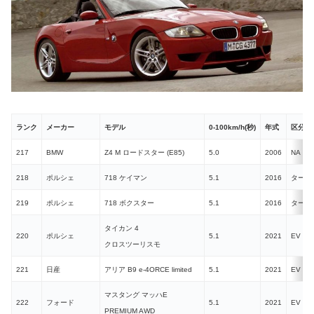
ランク
メーカー
モデル
0-100km/h(秒)
年式
区分
217
BMW
Z4 M ロードスター (E85)
5.0
2006
NA
218
ポルシェ
718 ケイマン
5.1
2016
ターボ
219
ポルシェ
718 ボクスター
5.1
2016
ターボ
タイカン 4
220
ポルシェ
5.1
2021
EV
クロスツーリスモ
221
日産
アリア B9 e-4ORCE limited
5.1
2021
EV
マスタング マッハE
222
フォード
5.1
2021
EV
PREMIUM AWD