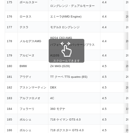
175
ポールスター
4.4
2022
ロングレンジ・デュアルモーター
176
ロータス
エミーラ(AMG Engine)
4.4
2022
177
テスラ
モデル3 ロングレンジ
4.4
2023
W204 C63 AMG
178
メルセデスAMG
4.4
2009
パフォーマンスパッケージプラス
179
アルピーヌ
A110S
4.4
2019
スクロールできます
180
BMW
Z4 M40i (G29)
4.5
2019
181
アウディ
TT クーペ TTS quattro (8S)
4.5
2021
182
アストンマーティン
DBX
4.5
2020
183
アルファロメオ
4C
4.5
2013
184
フェラーリ
360 モデナ
4.5
1999
185
ポルシェ
718 ケイマン GTS 4.0
4.5
2020
186
ポルシェ
718 ボクスター GTS 4.0
4.5
2020