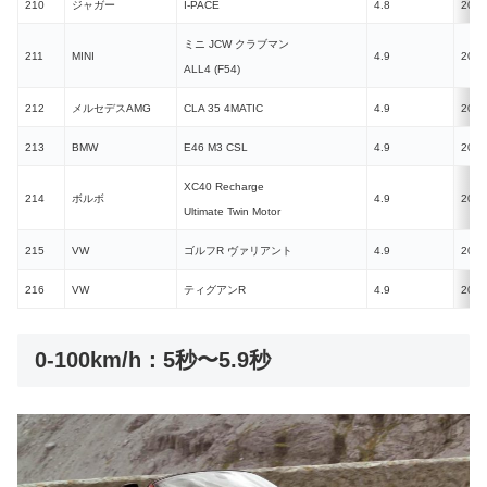
210
ジャガー
I-PACE
4.8
2018
ミニ JCW クラブマン
211
MINI
4.9
2019
ALL4 (F54)
212
メルセデスAMG
CLA 35 4MATIC
4.9
2019
213
BMW
E46 M3 CSL
4.9
2001
XC40 Recharge
214
ボルボ
4.9
2022
Ultimate Twin Motor
215
VW
ゴルフR ヴァリアント
4.9
2022
216
VW
ティグアンR
4.9
2021
0-100km/h：5秒〜5.9秒