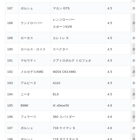
187
ポルシェ
マカン GTS
4.5
2021
レンジローバー
188
ランドローバー
4.5
2018
スポーツSVR
189
ロータス
エレトレ S
4.5
2023
190
ロールス・ロイス
スペクター
4.5
2023
191
マセラティ
クアトロポルテ トロフェオ
4.5
2020
192
メルセデスAMG
W204 C63 AMG
4.5
2007
193
アルピーヌ
A110
4.5
2017
194
ニーオ
EL6
4.5
2023
195
BMW
iX xDrive50
4.6
2021
196
フェラーリ
360 スパイダー
4.6
2000
197
ポルシェ
718 ケイマン S
4.6
2016
198
ポルシェ
718 ボクスター S
4.6
2016