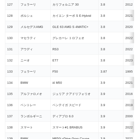
127
フェラーリ
カリフォルニア 30
3.8
2012
N
128
ポルシェ
カイエン ターボ S E-Hybrid
3.8
2021
129
メルセデスAMG
GLE 63 AMG S 4MATIC+
3.8
2020
130
マセラティ
グレカーレ トロフェオ
3.8
2022
131
アウディ
RS3
3.8
2022
132
ニーオ
ET7
3.8
2023
E
133
フェラーリ
F50
3.87
1995
N
134
BMW
i4 M50
3.9
2021
E
135
アルファロメオ
ジュリア クアドリフォリオ
3.9
2016
136
ベントレー
ベンテイガ スピード
3.9
2019
137
ランボルギーニ
ディアブロ 6.0
3.9
2000
N
138
スマート
スマート#1 BRABUS
3.9
2022
E
139
BMW
M850i xDrive Gran Coupe
3.9
2022