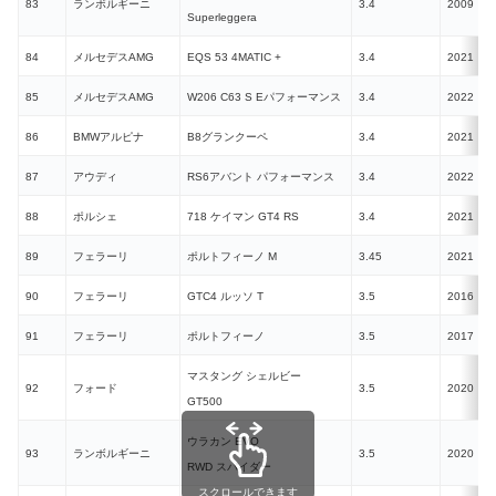
83
ランボルギーニ
3.4
2009
N
Superleggera
84
メルセデスAMG
EQS 53 4MATIC +
3.4
2021
E
85
メルセデスAMG
W206 C63 S Eパフォーマンス
3.4
2022
P
86
BMWアルピナ
B8グランクーペ
3.4
2021
87
アウディ
RS6アバント パフォーマンス
3.4
2022
88
ポルシェ
718 ケイマン GT4 RS
3.4
2021
N
89
フェラーリ
ポルトフィーノ M
3.45
2021
90
フェラーリ
GTC4 ルッソ T
3.5
2016
91
フェラーリ
ポルトフィーノ
3.5
2017
マスタング シェルビー
92
フォード
3.5
2020
GT500
ウラカン EVO
93
ランボルギーニ
3.5
2020
N
RWD スパイダー
スクロールできます