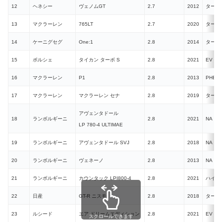
12
ヘネシー
ヴェノムGT
2.7
2012
ターボ
13
マクラーレン
765LT
2.7
2020
ターボ
14
ケーニグセグ
One:1
2.8
2014
ターボ
15
ポルシェ
タイカン ターボ S
2.8
2021
EV
16
マクラーレン
P1
2.8
2013
PHEV
17
マクラーレン
マクラーレン セナ
2.8
2019
ターボ
アヴェンタドール
18
ランボルギーニ
2.8
2021
NA
LP 780-4 ULTIMAE
19
ランボルギーニ
アヴェンタドール SVJ
2.8
2018
NA
20
ランボルギーニ
ヴェネーノ
2.8
2013
NA
21
ランボルギーニ
カウンタック LPI800-4
2.8
2021
ハイブ
22
日産
GT-R ニスモ
2.8
2018
ターボ
23
ルシード
エア ドリームエディション
2.8
2021
EV
スクロールできます