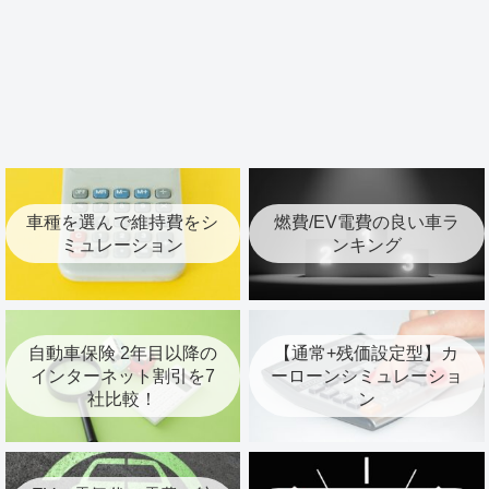
車種を選んで維持費をシ
燃費/EV電費の良い車ラ
ミュレーション
ンキング
自動車保険 2年目以降の
【通常+残価設定型】カ
インターネット割引を7
ーローンシミュレーショ
社比較！
ン