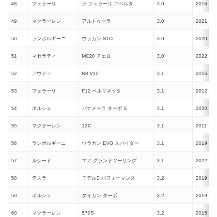
48
フェラーリ
ラ フェラーリ アペルタ
3.0
2016
49
マクラーレン
アルトゥーラ
3.0
2021
P
50
ランボルギーニ
ウラカン STO
3.0
2020
N
51
マセラティ
MC20 チェロ
3.0
2022
52
アウディ
R8 V10
3.1
2016
N
53
フェラーリ
F12 ベルリネッタ
3.1
2012
N
54
ポルシェ
パナメーラ ターボ S
3.1
2020
55
マクラーレン
12C
3.1
2011
56
ランボルギーニ
ウラカン EVO スパイダー
3.1
2019
N
57
ルシード
エア グランドツーリング
3.1
2022
E
58
テスラ
モデルS パフォーマンス
3.2
2019
E
59
ポルシェ
タイカン ターボ
3.2
2019
E
60
マクラーレン
570S
3.2
2015