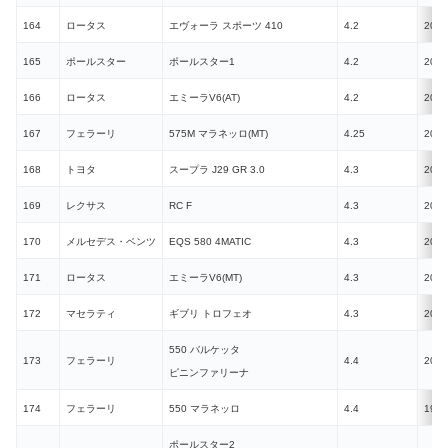
164
ロータス
エヴォーラ スポーツ 410
4.2
2016
165
ポールスター
ポールスター1
4.2
2020
166
ロータス
エミーラV6(AT)
4.2
2022
167
フェラーリ
575M マラネッロ(MT)
4.25
2002
168
トヨタ
スープラ J29 GR 3.0
4.3
2019
169
レクサス
RC F
4.3
2019
170
メルセデス・ベンツ
EQS 580 4MATIC
4.3
2022
171
ロータス
エミーラV6(MT)
4.3
2022
172
マセラティ
ギブリ トロフェオ
4.3
2020
550 バルケッタ
173
フェラーリ
4.4
2000
ピニンファリーナ
174
フェラーリ
550 マラネッロ
4.4
1996
ポールスター2