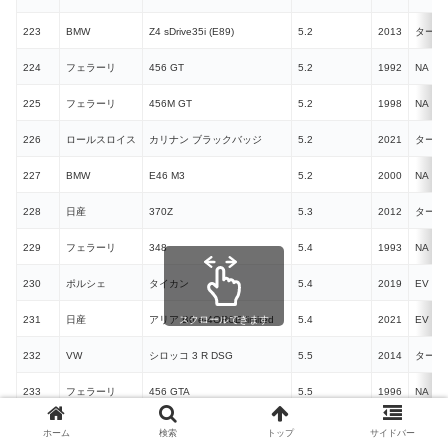
223
BMW
Z4 sDrive35i (E89)
5.2
2013
ターボ
224
フェラーリ
456 GT
5.2
1992
NA
225
フェラーリ
456M GT
5.2
1998
NA
226
ロールスロイス
カリナン ブラックバッジ
5.2
2021
ターボ
227
BMW
E46 M3
5.2
2000
NA
228
日産
370Z
5.3
2012
ターボ
229
フェラーリ
348
5.4
1993
NA
230
ポルシェ
タイカン
5.4
2019
EV
231
日産
アリア B6 e-4ORCE limited
スクロールできます
5.4
2021
EV
232
VW
シロッコ 3 R DSG
5.5
2014
ターボ
233
フェラーリ
456 GTA
5.5
1996
NA
234
フェラーリ
456M GTA
5.5
1998
NA
ホーム
検索
トップ
サイドバー