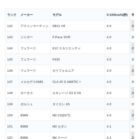
ランク
メーカー
モデル
0-100km/h(秒)
年式
142
アストンマーティン
DB11 V8
4.0
2017
143
ジャガー
F-Pace SVR
4.0
2021
144
フェラーリ
612 スカリエッティ
4.0
2004
145
フェラーリ
F430
4.0
2004
146
フェラーリ
カリフォルニア
4.0
2008
147
メルセデスAMG
CLA 45 S 4MATIC +
4.0
2019
148
ロータス
エキシージ S3 S V6
4.0
2012
149
ポルシェ
タイカン 4S
4.0
2019
150
BMW
M2 CS(DCT)
4.0
2020
151
BMW
M3 セダン
4.1
2021
152
BMW
M4 クーペ
4.1
2021