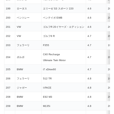
199
ロータス
エリーゼ S3 スポーツ 220
4.6
2016
200
ベントレー
ベンテイガ EWB
4.6
2022
201
VW
ゴルフR 20イヤーズ・エディション
4.6
2022
202
VW
ゴルフ8 R
4.7
2021
203
フェラーリ
F355
4.7
1994
C40 Recharge
204
ボルボ
4.7
2022
Ultimate Twin Motor
205
BMW
i7 xDrive60
4.7
2022
206
フェラーリ
512 TR
4.8
1991
207
ジャガー
I‑PACE
4.8
2018
208
BMW
E92 M3
4.8
2007
209
BMW
M135i
4.8
2019