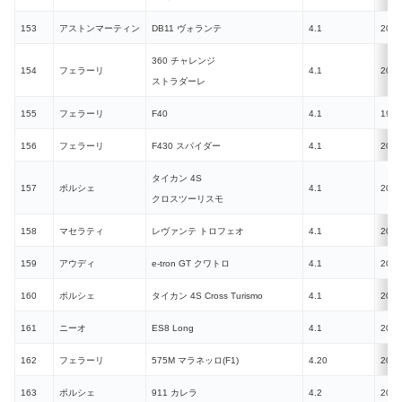
153
アストンマーティン
DB11 ヴォランテ
4.1
2017
360 チャレンジ
154
フェラーリ
4.1
2003
ストラダーレ
155
フェラーリ
F40
4.1
1987
156
フェラーリ
F430 スパイダー
4.1
2005
タイカン 4S
157
ポルシェ
4.1
2021
クロスツーリスモ
158
マセラティ
レヴァンテ トロフェオ
4.1
2020
159
アウディ
e-tron GT クワトロ
4.1
2021
160
ポルシェ
タイカン 4S Cross Turismo
4.1
2021
161
ニーオ
ES8 Long
4.1
2023
162
フェラーリ
575M マラネッロ(F1)
4.20
2002
163
ポルシェ
911 カレラ
4.2
2019