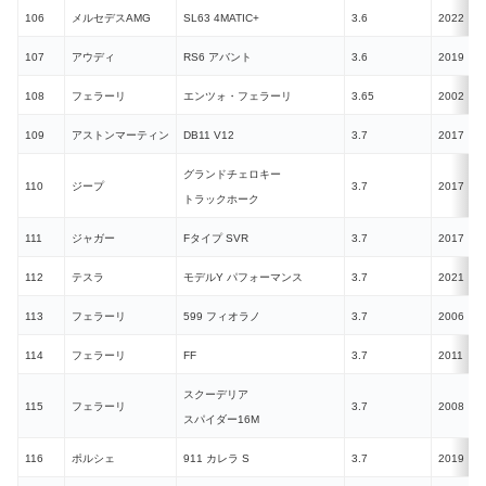
106
メルセデスAMG
SL63 4MATIC+
3.6
2022
107
アウディ
RS6 アバント
3.6
2019
108
フェラーリ
エンツォ・フェラーリ
3.65
2002
N
109
アストンマーティン
DB11 V12
3.7
2017
グランドチェロキー
110
ジープ
3.7
2017
トラックホーク
111
ジャガー
Fタイプ SVR
3.7
2017
112
テスラ
モデルY パフォーマンス
3.7
2021
E
113
フェラーリ
599 フィオラノ
3.7
2006
N
114
フェラーリ
FF
3.7
2011
N
スクーデリア
115
フェラーリ
3.7
2008
N
スパイダー16M
116
ポルシェ
911 カレラ S
3.7
2019