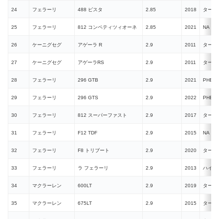
24
フェラーリ
488 ピスタ
2.85
2018
ターボ
25
フェラーリ
812 コンペティツィオーネ
2.85
2021
NA
26
ケーニグセグ
アゲーラ R
2.9
2011
ターボ
27
ケーニグセグ
アゲーラRS
2.9
2011
ターボ
28
フェラーリ
296 GTB
2.9
2021
PHEV
29
フェラーリ
296 GTS
2.9
2022
PHEV
30
フェラーリ
812 スーパーファスト
2.9
2017
ターボ
31
フェラーリ
F12 TDF
2.9
2015
NA
32
フェラーリ
F8 トリブート
2.9
2020
ターボ
33
フェラーリ
ラ フェラーリ
2.9
2013
ハイブ
34
マクラーレン
600LT
2.9
2019
ターボ
35
マクラーレン
675LT
2.9
2015
ターボ