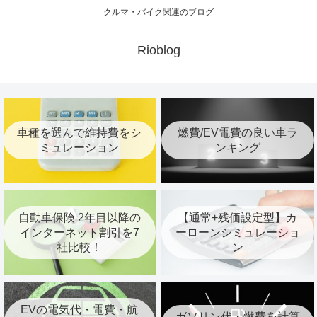
クルマ・バイク関連のブログ
Rioblog
車種を選んで維持費をシ
燃費/EV電費の良い車ラ
ミュレーション
ンキング
自動車保険 2年目以降の
【通常+残価設定型】カ
インターネット割引を7
ーローンシミュレーショ
社比較！
ン
EVの電気代・電費・航
ガソリン代・燃費を計算