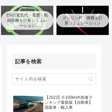
EVの電気代・電費・航
ガソリン代・燃費を計
続距離を計算シミュレ
算シミュレーション
ーション
記事を検索
【2023】0-100km/h加速ラ
ンキング最新版【自動車】
国産車・輸入車