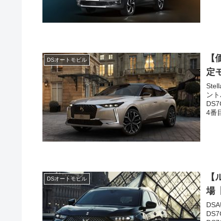
【
DSオートモビル
定
St
ント
DS
4番目
【ル
DSオートモビル
場
DS
DS