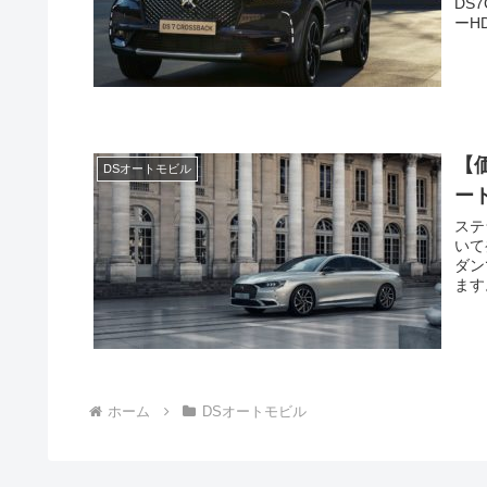
DS
ーH
【
DSオートモビル
ー
ステ
いて
ダン
ます
ホーム
DSオートモビル