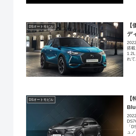
【価
DSオートモビル
デ
20
搭載
1.
れて
【特
DSオートモビル
Bl
20
DS
「D
ュノ