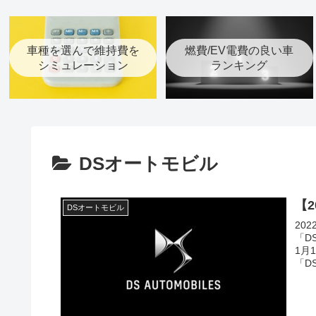
車種を選んで維持費を
燃費/EV電費の良い車
シミュレーション
ランキング
DSオートモビル
【
DSオートモビル
20
「D
1月
「D