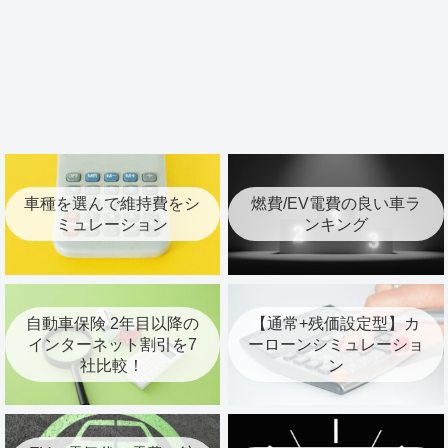
車種を選んで維持費をシ
燃費/EV電費の良い車ラ
ミュレーション
ンキング
自動車保険 2年目以降の
【通常+残価設定型】カ
インターネット割引を7
ーローンシミュレーショ
社比較！
ン