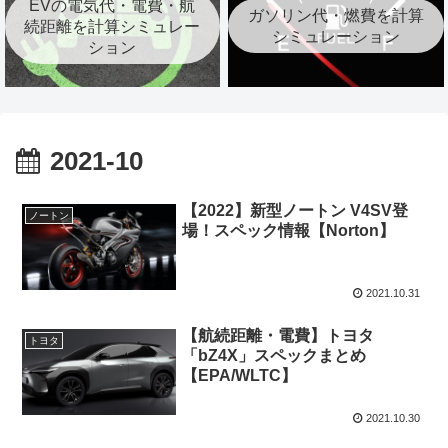
EVの電気代・電費・航
ガソリン代・燃費を計算
続距離を計算シミュレー
シミュレーション
ション
2021-10
【2022】新型ノートン V4SV登
ノートン
場！スペック情報【Norton】
2021.10.31
【航続距離・電費】トヨタ
トヨタ
「bZ4X」スペックまとめ
【EPA/WLTC】
2021.10.30