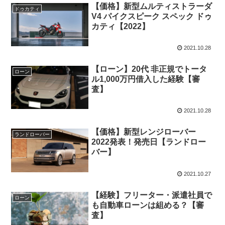
【価格】新型ムルティストラーダ
ドゥカティ
V4 パイクスピーク スペック ドゥ
カティ【2022】
2021.10.28
【ローン】20代 非正規でトータ
ローン
ル1,000万円借入した経験【審
査】
2021.10.28
【価格】新型レンジローバー
ランドローバー
2022発表！発売日【ランドロー
バー】
2021.10.27
【経験】フリーター・派遣社員で
ローン
も自動車ローンは組める？【審
査】