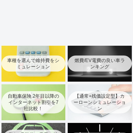
車種を選んで維持費をシ
燃費/EV電費の良い車ラ
ミュレーション
ンキング
自動車保険 2年目以降の
【通常+残価設定型】カ
インターネット割引を7
ーローンシミュレーショ
社比較！
ン