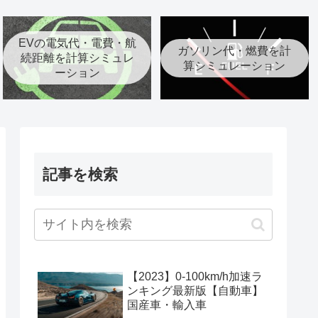
EVの電気代・電費・航
ガソリン代・燃費を計
続距離を計算シミュレ
算シミュレーション
ーション
記事を検索
【2023】0-100km/h加速ラ
ンキング最新版【自動車】
国産車・輸入車