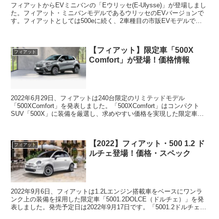
フィアットからEVミニバンの「Eウリッセ(E-Ulysse)」が登場しまし
た。フィアット・ミニバンモデルであるウリッセのEVバージョンで
す。フィアットとしては500eに続く、2車種目の市販EVモデルで
す。Eウリッセには2つのバッテリーがライ...
【フィアット】限定車「500X
フィアット
Comfort」が登場！価格情報
2022年6月29日、フィアットは240台限定のリミテッドモデル
「500XComfort」を発表しました。「500XComfort」はコンパクト
SUV「500X」に装備を厳選し、求めやすい価格を実現した限定車
で、通常は設定のないシルバーグレ...
【2022】フィアット・500 1.2 ド
フィアット
ルチェ登場！価格・スペック
2022年9月6日、フィアットは1.2Lエンジン搭載車をベースにワンラ
ンク上の装備を採用した限定車「5001.2DOLCE（ドルチェ）」を発
表しました。発売予定日は2022年9月17日です。「5001.2ドルチェ」
は1.2L直列4気筒エンジ...