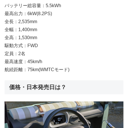
バッテリー総容量：5.5kWh
最高出力：6kW(8.2PS)
全長：2,535mm
全幅：1,400mm
全高：1,530mm
駆動方式：FWD
定員：2名
最高速度：45km/h
航続距離：75km(WMTCモード)
価格・日本発売日は？