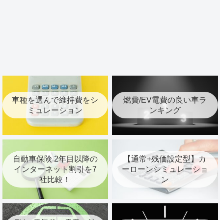
車種を選んで維持費をシ
燃費/EV電費の良い車ラ
ミュレーション
ンキング
自動車保険 2年目以降の
【通常+残価設定型】カ
インターネット割引を7
ーローンシミュレーショ
社比較！
ン