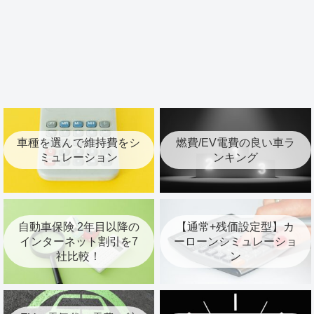
車種を選んで維持費をシ
燃費/EV電費の良い車ラ
ミュレーション
ンキング
自動車保険 2年目以降の
【通常+残価設定型】カ
インターネット割引を7
ーローンシミュレーショ
社比較！
ン