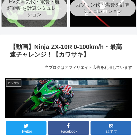
EVの電気代・電費・航
ガソリン代・燃費を計算
続距離を計算シミュレー
シミュレーション
ション
【動画】Ninja ZX-10R 0-100km/h・最高
速チャレンジ！【カワサキ】
当ブログはアフィリエイト広告を利用しています
カワサキ
Twitter
Facebook
はてブ