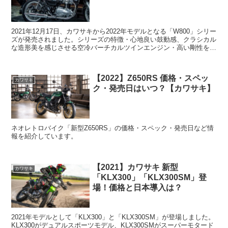
2021年12月17日、カワサキから2022年モデルとなる「W800」シリー
ズが発売されました。シリーズの特徴・心地良い鼓動感、クラシカル
な造形美を感じさせる空冷バーチカルツインエンジン・高い剛性を誇
るダブルクレードルフレーム・スロットルを...
【2022】Z650RS 価格・スペッ
カワサキ
ク・発売日はいつ？【カワサキ】
ネオレトロバイク「新型Z650RS」の価格・スペック・発売日など情
報を紹介しています。
【2021】カワサキ 新型
カワサキ
「KLX300」「KLX300SM」登
場！価格と日本導入は？
2021年モデルとして「KLX300」と「KLX300SM」が登場しました。
KLX300がデュアルスポーツモデル、KLX300SMがスーパーモタード