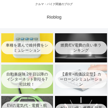
クルマ・バイク関連のブログ
Rioblog
車種を選んで維持費をシ
燃費/EV電費の良い車ラ
ミュレーション
ンキング
自動車保険 2年目以降の
【通常+残価設定型】カ
インターネット割引を7
ーローンシミュレーショ
社比較！
ン
EVの電気代・電費・航
ガソリン代・燃費を計算