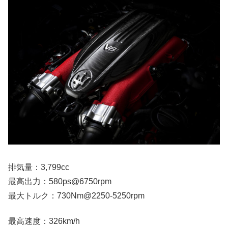
排気量：3,799cc
最高出力：580ps@6750rpm
最大トルク：730Nm@2250-5250rpm
最高速度：326km/h