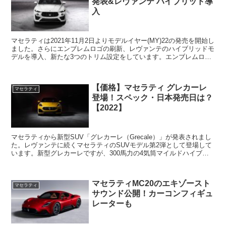
発表&レヴァンテ ハイブリッド導
入
マセラティは2021年11月2日よりモデルイヤー(MY)22の発売を開始し
ました。さらにエンブレムロゴの刷新、レヴァンテのハイブリッドモ
デルを導入、新たな3つのトリム設定をしています。エンブレムロゴ
を刷新MY22ではエンブレムのロゴが刷新さ...
【価格】マセラティ グレカーレ
マセラティ
登場！スペック・日本発売日は？
【2022】
マセラティから新型SUV「グレカーレ（Grecale）」が発表されまし
た。レヴァンテに続くマセラティのSUVモデル第2弾として登場して
います。新型グレカーレですが、300馬力の4気筒マイルドハイブリ
ッドエンジンを搭載した「GT」、330馬力...
マセラティMC20のエキゾースト
マセラティ
サウンド公開！カーコンフィギュ
レーターも