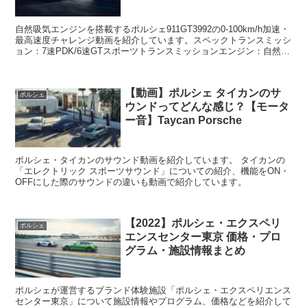
自然吸気エンジンを搭載するポルシェ911GT3992の0-100km/h加速・
最高速度チャレンジ動画を紹介しています。スペックトランスミッシ
ョン：7速PDK/6速GTスポーツトランスミッションエンジン：自然吸
気水平対向6気筒排気量：4.0L...
【動画】ポルシェ タイカンのサ
ポルシェ
ウンドってどんな感じ？【モータ
ー音】Taycan Porsche
ポルシェ・タイカンのサウンド動画を紹介しています。 タイカンの
「エレクトリック スポーツサウンド」についての紹介、機能をON・
OFFにした際のサウンドの違いも動画で紹介しています。
【2022】ポルシェ・エクスペリ
ポルシェ
エンスセンター東京 価格・プロ
グラム・施設情報まとめ
ポルシェが運営するブランド体験施設「ポルシェ・エクスペリエンス
センター東京」について施設情報やプログラム、価格などを紹介して