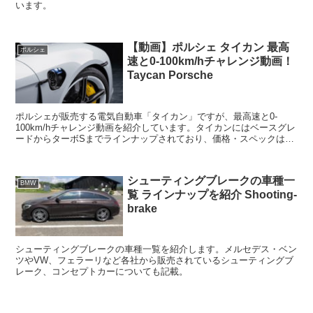
います。
【動画】ポルシェ タイカン 最高
ポルシェ
速と0-100km/hチャレンジ動画！
Taycan Porsche
ポルシェが販売する電気自動車「タイカン」ですが、最高速と0-
100km/hチャレンジ動画を紹介しています。タイカンにはベースグレ
ードからターボSまでラインナップされており、価格・スペックは以
下に表で記載しています。最高速・0-100km/h...
シューティングブレークの車種一
BMW
覧 ラインナップを紹介 Shooting-
brake
シューティングブレークの車種一覧を紹介します。メルセデス・ベン
ツやVW、フェラーリなど各社から販売されているシューティングブ
レーク、コンセプトカーについても記載。