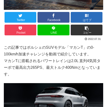
Twitter
Facebook
はてブ
Pocket
LINE
コピー
2022.07.31
この記事ではポルシェのSUVモデル「マカンT」の0-
100km/h加速チャレンジを動画で紹介しています。
マカンTに搭載されるパワートレインは2.0L 直列4気筒タ
ーボで最高出力265PS、最大トルク400Nmとなっていま
す。