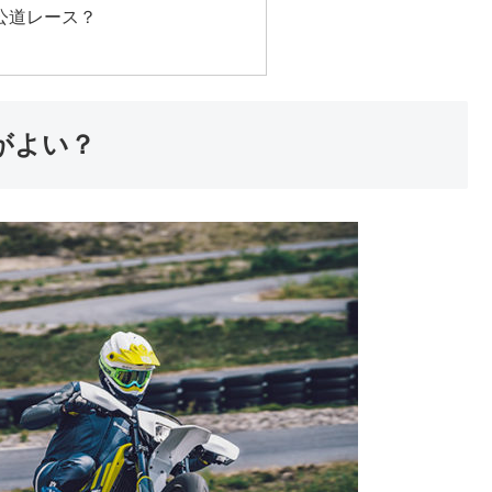
公道レース？
がよい？