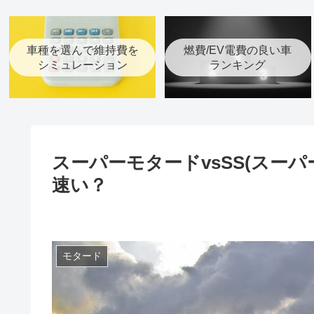
車種を選んで維持費を
燃費/EV電費の良い車
シミュレーション
ランキング
スーパーモタードvsSS(スー
速い？
モタード