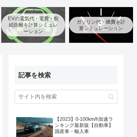
EVの電気代・電費・航
ガソリン代・燃費を計
続距離を計算シミュレ
算シミュレーション
ーション
記事を検索
【2023】0-100km/h加速ラ
ンキング最新版【自動車】
国産車・輸入車