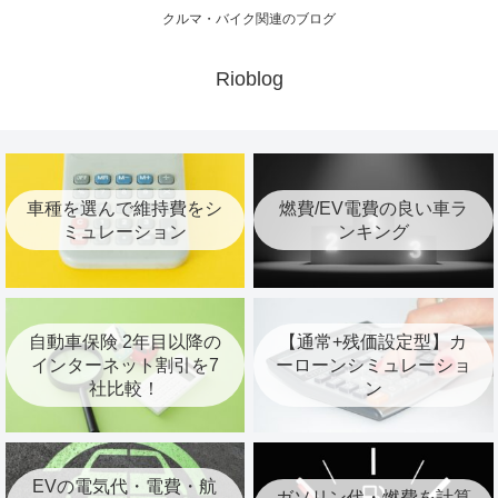
クルマ・バイク関連のブログ
Rioblog
車種を選んで維持費をシ
燃費/EV電費の良い車ラ
ミュレーション
ンキング
自動車保険 2年目以降の
【通常+残価設定型】カ
インターネット割引を7
ーローンシミュレーショ
社比較！
ン
EVの電気代・電費・航
ガソリン代・燃費を計算