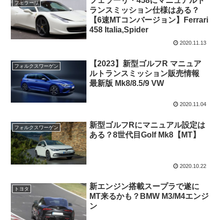
フェラーリ・458にマニュアルト
フェラーリ
ランスミッション仕様はある？
【6速MTコンバージョン】Ferrari
458 Italia,Spider
2020.11.13
【2023】新型ゴルフR マニュア
フォルクスワーゲン
ルトランスミッション販売情報
最新版 Mk8/8.5/9 VW
2020.11.04
新型ゴルフRにマニュアル設定は
フォルクスワーゲン
ある？8世代目Golf Mk8【MT】
2020.10.22
新エンジン搭載スープラで遂に
トヨタ
MT来るかも？BMW M3/M4エンジ
ン