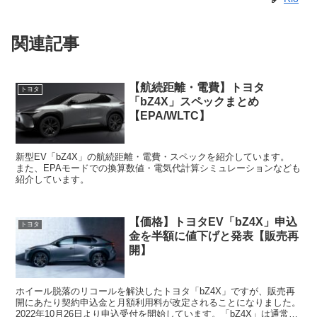
関連記事
【航続距離・電費】トヨタ
トヨタ
「bZ4X」スペックまとめ
【EPA/WLTC】
新型EV「bZ4X」の航続距離・電費・スペックを紹介しています。
また、EPAモードでの換算数値・電気代計算シミュレーションなども
紹介しています。
【価格】トヨタEV「bZ4X」申込
トヨタ
金を半額に値下げと発表【販売再
開】
ホイール脱落のリコールを解決したトヨタ「bZ4X」ですが、販売再
開にあたり契約申込金と月額利用料が改定されることになりました。
2022年10月26日より申込受付を開始しています。「bZ4X」は通常の