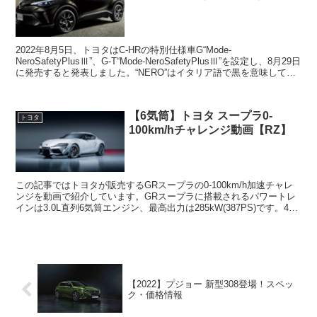
2022年8月5日、トヨタはC-HRの特別仕様車G“Mode-
NeroSafetyPlusⅢ”、G-T“Mode-NeroSafetyPlusⅢ”を設定し、8月29日
に発売すると発表しました。“NERO”はイタリア語で黒を意味してお
り、今回...
【6気筒】トヨタ スープラ0-
トヨタ
100km/hチャレンジ動画【RZ】
この記事ではトヨタが販売するGRスープラの0-100km/h加速チャレ
ンジを動画で紹介しています。GRスープラに搭載されるパワートレ
インは3.0L直列6気筒エンジン、最高出力は285kW(387PS)です。4気
筒モデルについては以下の記事で...
【2022】プジョー 新型308登場！スペッ
ク・価格情報