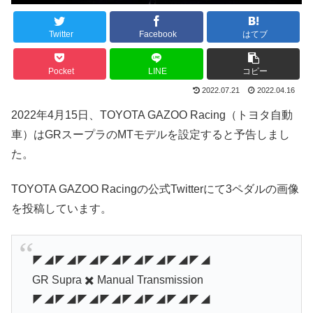
Twitter
Facebook
はてブ
Pocket
LINE
コピー
2022.07.21
2022.04.16
2022年4月15日、TOYOTA GAZOO Racing（トヨタ自動
車）はGRスープラのMTモデルを設定すると予告しまし
た。
TOYOTA GAZOO Racingの公式Twitterにて3ペダルの画像
を投稿しています。
◤◢◤◢◤◢◤◢◤◢◤◢◤◢◤◢
GR Supra ✖️ Manual Transmission
◤◢◤◢◤◢◤◢◤◢◤◢◤◢◤◢