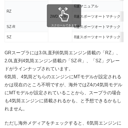
6速マニュアル
7
RZ
2WD（FR）
8速スポーツオートマチック
7
スクロールできます
SZ-R
8速スポーツオートマチック
6
SZ
8速スポーツオートマチック
4
GRスープラには3.0L直列6気筒エンジン搭載の「RZ」、
2.0L直列4気筒エンジン搭載の「SZ-R」、「SZ」グレー
ドがラインナップされています。
6気筒、4気筒どちらのエンジンにMTモデルが設定される
かは現在のところ不明ですが、海外ではZ4の4気筒モデル
にMTモデルが設定されていることから、スープラの場合
も4気筒エンジンに搭載されるかも、と予想できるかもし
れません。
ただし海外メディアをチェックすると、6気筒エンジンに