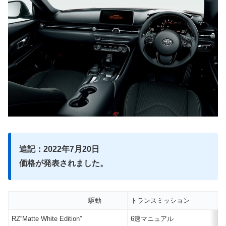
追記：2022年7月20日
価格が発表されました。
駆動
トランスミッション
価
RZ“Matte White Edition”
6速マニュアル
7