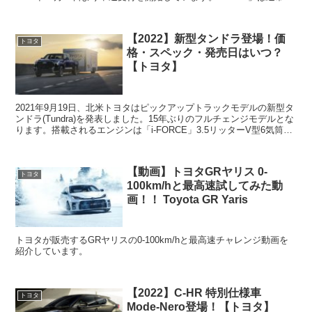
購入方法とは異なり、リース契約(KINTO...
【2022】新型タンドラ登場！価
トヨタ
格・スペック・発売日はいつ？
【トヨタ】
2021年9月19日、北米トヨタはピックアップトラックモデルの新型タ
ンドラ(Tundra)を発表しました。15年ぶりのフルチェンジモデルとな
ります。搭載されるエンジンは「i-FORCE」3.5リッターV型6気筒ツ
インターボで、最高出力は38...
【動画】トヨタGRヤリス 0-
トヨタ
100km/hと最高速試してみた動
画！！ Toyota GR Yaris
トヨタが販売するGRヤリスの0-100km/hと最高速チャレンジ動画を
紹介しています。
【2022】C-HR 特別仕様車
トヨタ
Mode-Nero登場！【トヨタ】