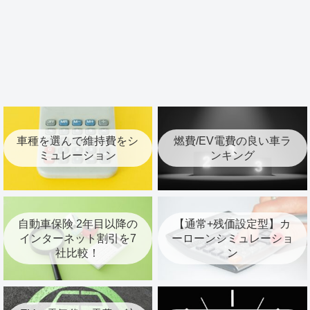
車種を選んで維持費をシ
燃費/EV電費の良い車ラ
ミュレーション
ンキング
自動車保険 2年目以降の
【通常+残価設定型】カ
インターネット割引を7
ーローンシミュレーショ
社比較！
ン