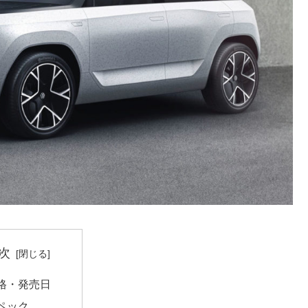
次
格・発売日
ペック