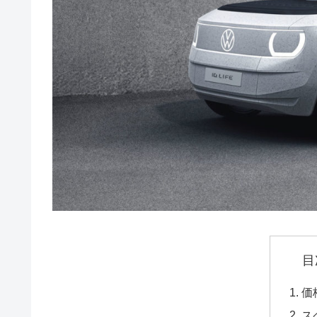
目
価
ス