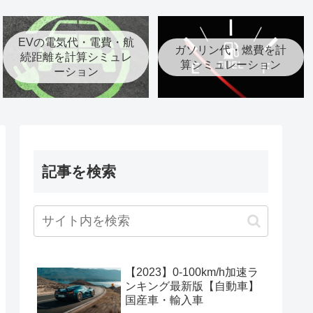
EVの電気代・電費・航
ガソリン代・燃費を計
続距離を計算シミュレ
算シミュレーション
ーション
記事を検索
【2023】0-100km/h加速ラ
ンキング最新版【自動車】
国産車・輸入車