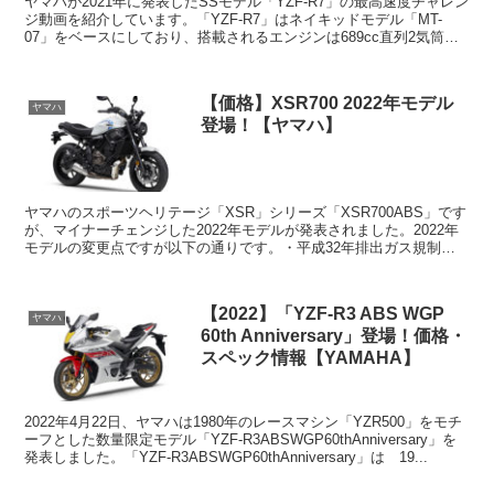
ヤマハが2021年に発表したSSモデル「YZF-R7」の最高速度チャレン
ジ動画を紹介しています。「YZF-R7」はネイキッドモデル「MT-
07」をベースにしており、搭載されるエンジンは689cc直列2気筒で
す。「YZF-R7」の0-100k...
【価格】XSR700 2022年モデル
ヤマハ
登場！【ヤマハ】
ヤマハのスポーツヘリテージ「XSR」シリーズ「XSR700ABS」です
が、マイナーチェンジした2022年モデルが発表されました。2022年
モデルの変更点ですが以下の通りです。・平成32年排出ガス規制に
適合したエンジン・新タイヤの採用とフロン...
【2022】「YZF-R3 ABS WGP
ヤマハ
60th Anniversary」登場！価格・
スペック情報【YAMAHA】
2022年4月22日、ヤマハは1980年のレースマシン「YZR500」をモチ
ーフとした数量限定モデル「YZF-R3ABSWGP60thAnniversary」を
発表しました。「YZF-R3ABSWGP60thAnniversary」は 19...