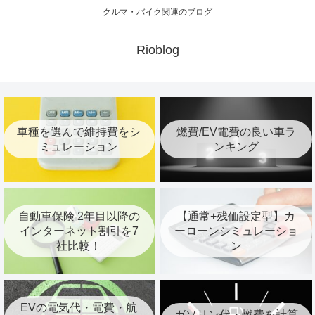
クルマ・バイク関連のブログ
Rioblog
車種を選んで維持費をシ
燃費/EV電費の良い車ラ
ミュレーション
ンキング
自動車保険 2年目以降の
【通常+残価設定型】カ
インターネット割引を7
ーローンシミュレーショ
社比較！
ン
EVの電気代・電費・航
ガソリン代・燃費を計算