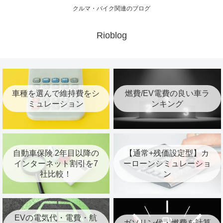
クルマ・バイク関連のブログ
Rioblog
車種を選んで維持費をシ
燃費/EV電費の良い車ラ
ミュレーション
ンキング
自動車保険 2年目以降の
【通常+残価設定型】カ
インターネット割引を7
ーローンシミュレーショ
社比較！
ン
EVの電気代・電費・航
ガソリン代・燃費を計算