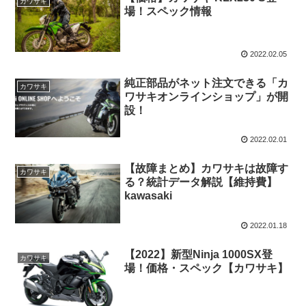
カワサキ
場！スペック情報
2022.02.05
純正部品がネット注文できる「カ
カワサキ
ワサキオンラインショップ」が開
設！
2022.02.01
【故障まとめ】カワサキは故障す
カワサキ
る？統計データ解説【維持費】
kawasaki
2022.01.18
【2022】新型Ninja 1000SX登
カワサキ
場！価格・スペック【カワサキ】