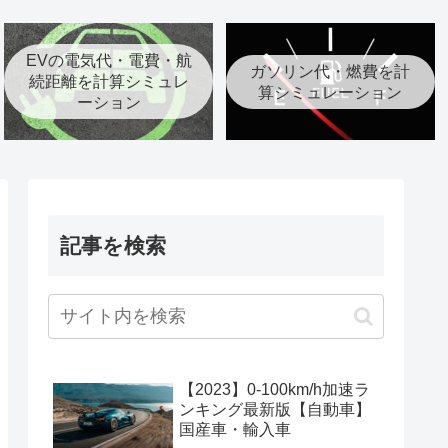
EVの電気代・電費・航
ガソリン代・燃費を計
続距離を計算シミュレ
算シミュレーション
ーション
記事を検索
【2023】0-100km/h加速ラ
ンキング最新版【自動車】
国産車・輸入車