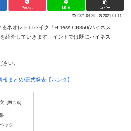
Pocket
LINE
コピー
2021.04.29
2021.01.11
ネオレトロバイク「H’ness CB350(ハイネス
ンジ動画を紹介していきます。インドでは既にハイネス
ださい。
ク情報まとめ/正式発表【ホンダ】
次
果
ペック