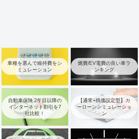
車種を選んで維持費をシ
燃費/EV電費の良い車ラ
ミュレーション
ンキング
自動車保険 2年目以降の
【通常+残価設定型】カ
インターネット割引を7
ーローンシミュレーショ
社比較！
ン