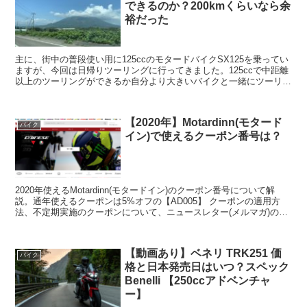
できるのか？200kmくらいなら余
裕だった
主に、街中の普段使い用に125ccのモタードバイクSX125を乗ってい
ますが、今回は日帰りツーリングに行ってきました。125ccで中距離
以上のツーリングができるか自分より大きいバイクと一緒にツーリン
グができるかについて記載していきます。今回...
【2020年】Motardinn(モタード
バイク
イン)で使えるクーポン番号は？
2020年使えるMotardinn(モタードイン)のクーポン番号について解
説。通年使えるクーポンは5%オフの【AD005】 クーポンの適用方
法、不定期実施のクーポンについて、ニュースレター(メルマガ)の登
録・解除方法についても紹介。
【動画あり】ベネリ TRK251 価
バイク
格と日本発売日はいつ？スペック
Benelli 【250ccアドベンチャ
ー】