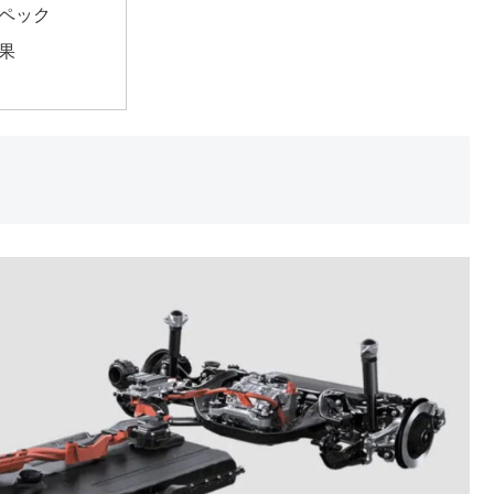
ペック
果