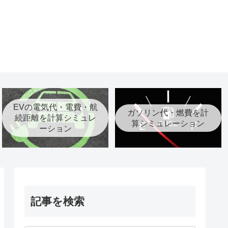
EVの電気代・電費・航
ガソリン代・燃費を計
続距離を計算シミュレ
算シミュレーション
ーション
記事を検索