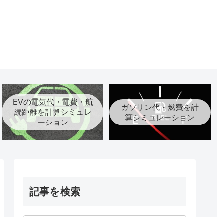
EVの電気代・電費・航
ガソリン代・燃費を計
続距離を計算シミュレ
算シミュレーション
ーション
記事を検索