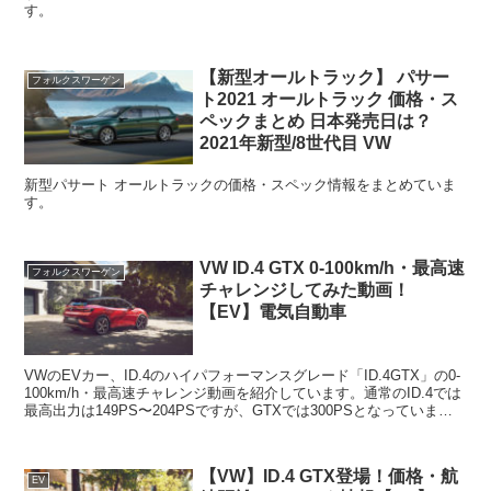
す。
【新型オールトラック】 パサー
フォルクスワーゲン
ト2021 オールトラック 価格・ス
ペックまとめ 日本発売日は？
2021年新型/8世代目 VW
新型パサート オールトラックの価格・スペック情報をまとめていま
す。
VW ID.4 GTX 0-100km/h・最高速
フォルクスワーゲン
チャレンジしてみた動画！
【EV】電気自動車
VWのEVカー、ID.4のハイパフォーマンスグレード「ID.4GTX」の0-
100km/h・最高速チャレンジ動画を紹介しています。通常のID.4では
最高出力は149PS〜204PSですが、GTXでは300PSとなっていま
す。電費・航続距離な...
【VW】ID.4 GTX登場！価格・航
EV