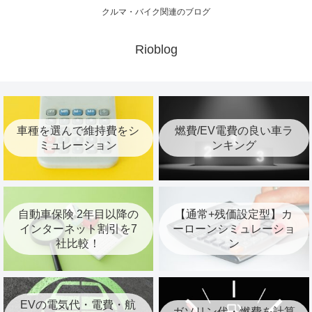
クルマ・バイク関連のブログ
Rioblog
車種を選んで維持費をシ
燃費/EV電費の良い車ラ
ミュレーション
ンキング
自動車保険 2年目以降の
【通常+残価設定型】カ
インターネット割引を7
ーローンシミュレーショ
社比較！
ン
EVの電気代・電費・航
ガソリン代・燃費を計算