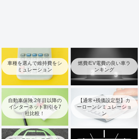
車種を選んで維持費をシ
燃費/EV電費の良い車ラ
ミュレーション
ンキング
自動車保険 2年目以降の
【通常+残価設定型】カ
インターネット割引を7
ーローンシミュレーショ
社比較！
ン