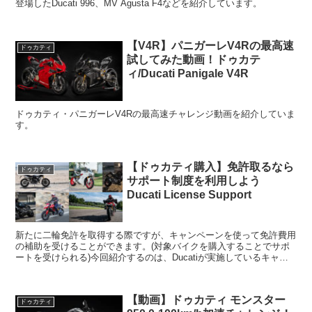
登場したDucati 996、MV Agusta F4などを紹介しています。
【V4R】パニガーレV4Rの最高速
ドゥカティ
試してみた動画！ドゥカテ
ィ/Ducati Panigale V4R
ドゥカティ・パニガーレV4Rの最高速チャレンジ動画を紹介していま
す。
【ドゥカティ購入】免許取るなら
ドゥカティ
サポート制度を利用しよう
Ducati License Support
新たに二輪免許を取得する際ですが、キャンペーンを使って免許費用
の補助を受けることができます。(対象バイクを購入することでサポ
ートを受けられる)今回紹介するのは、Ducatiが実施しているキャン
ペーンで、2020年9月1日からスタートしていま...
【動画】ドゥカティ モンスター
ドゥカティ