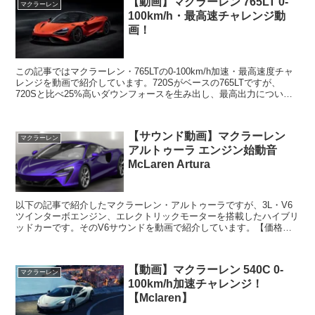
【動画】マクラーレン 765LT 0-
マクラーレン
100km/h・最高速チャレンジ動
画！
この記事ではマクラーレン・765LTの0-100km/h加速・最高速度チャ
レンジを動画で紹介しています。720Sがベースの765LTですが、
720Sと比べ25%高いダウンフォースを生み出し、最高出力について
もプラス45PSの765PSとなっ...
【サウンド動画】マクラーレン
マクラーレン
アルトゥーラ エンジン始動音
McLaren Artura
以下の記事で紹介したマクラーレン・アルトゥーラですが、3L・V6
ツインターボエンジン、エレクトリックモーターを搭載したハイブリ
ッドカーです。そのV6サウンドを動画で紹介しています。【価格・
スペック】マクラーレンアルトゥーラカーコンフィギュレ...
【動画】マクラーレン 540C 0-
マクラーレン
100km/h加速チャレンジ！
【Mclaren】