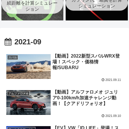
続距離を計算シミュレー
シミュレーション
ション
2021-09
【動画】2022新型スバルWRX登
スバル
場！スペック・価格情
報/SUBARU
2021.09.11
【動画】アルファロメオ ジュリ
アルファロメオ
ア0-100km/h加速チャレンジ動
画！【クアドリフォリオ】
2021.09.10
【EV】VW「ID.LIFE」登場！ス