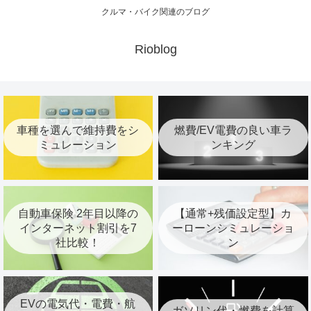
クルマ・バイク関連のブログ
Rioblog
車種を選んで維持費をシ
燃費/EV電費の良い車ラ
ミュレーション
ンキング
自動車保険 2年目以降の
【通常+残価設定型】カ
インターネット割引を7
ーローンシミュレーショ
社比較！
ン
EVの電気代・電費・航
ガソリン代・燃費を計算