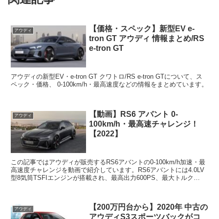
【価格・スペック】新型EV e-
アウディ
tron GT アウディ 情報まとめ/RS
e-tron GT
アウディの新型EV・e-tron GT クワトロ/RS e-tron GTについて、ス
ペック・価格、 0-100km/h・最高速度などの情報をまとめています。
【動画】RS6 アバント 0-
アウディ
100km/h・最高速チャレンジ！
【2022】
この記事ではアウディが販売するRS6アバントの0-100km/h加速・最
高速度チャレンジを動画で紹介しています。RS6アバントには4.0LV
型8気筒TSFIエンジンが搭載され、最高出力600PS、最大トルク
800Nmを発生します。トランスミ...
【200万円台から】2020年 中古の
アウディ
アウディS3スポーツバックがコ