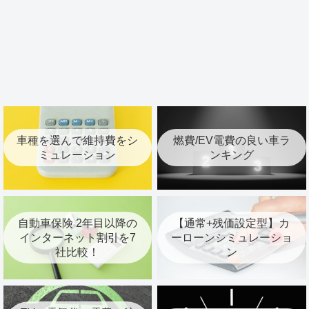
車種を選んで維持費をシ
燃費/EV電費の良い車ラ
ミュレーション
ンキング
自動車保険 2年目以降の
【通常+残価設定型】カ
インターネット割引を7
ーローンシミュレーショ
社比較！
ン