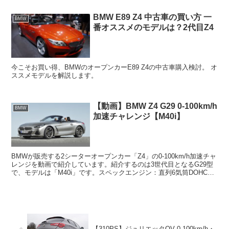
BMW E89 Z4 中古車の買い方 一
BMW
番オススメのモデルは？2代目Z4
今こそお買い得、BMWのオープンカーE89 Z4の中古車購入検討。 オ
ススメモデルを解説します。
【動画】BMW Z4 G29 0-100km/h
BMW
加速チャレンジ【M40i】
BMWが販売する2シーターオープンカー「Z4」の0-100km/h加速チャ
レンジを動画で紹介しています。紹介するのは3世代目となるG29型
で、モデルは「M40i」です。スペックエンジン：直列6気筒DOHCガ
ソリン排気量：2,997cc最高出...
【310PS】ジュリエッタQV 0-100km/h・