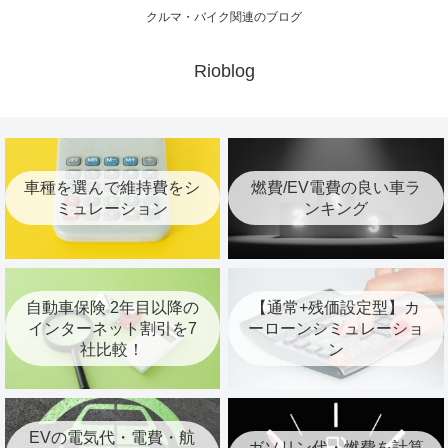
クルマ・バイク関連のブログ
Rioblog
車種を選んで維持費をシ
燃費/EV電費の良い車ラ
ミュレーション
ンキング
自動車保険 2年目以降の
【通常+残価設定型】カ
インターネット割引を7
ーローンシミュレーショ
社比較！
ン
EVの電気代・電費・航
ガソリン代・燃費を計算