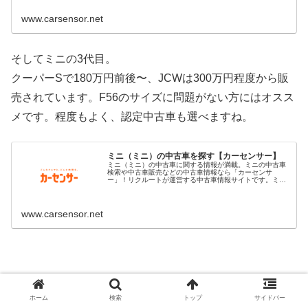
www.carsensor.net
そしてミニの3代目。
クーパーSで180万円前後〜、JCWは300万円程度から販
売されています。F56のサイズに問題がない方にはオスス
メです。程度もよく、認定中古車も選べますね。
ミニ（ミニ）の中古車を探す【カーセンサー】
ミニ（ミニ）の中古車に関する情報が満載。ミニの中古車
検索や中古車販売などの中古車情報なら「カーセンサ
ー」！リクルートが運営する中古車情報サイトです。ミニ
の中古車が様々な条件で検索可能。あなたの車選びをサポ
ートします。
www.carsensor.net
ホーム
検索
トップ
サイドバー