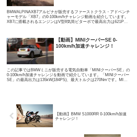
BMWALPINAXB7アルピナが販売するファーストクラス・アドベンチ
ャーモデル「XB7」の0-100km/hチャレンジ動画を紹介しています。
XB7に搭載されるエンジンはV型8気筒ビターボで最高出力は621PS
を誇ります。また、巡航最高速度...
【動画】MINIクーパーSE 0-
BMW
100km/h加速チャレンジ！
この記事ではBMWミニが販売する電気自動車「MINIクーパーSE」の
0-100km/h加速チャレンジを動画で紹介しています。「MINIクーパー
SE」の最高出力は135kW(184PS)、最大トルクは270Nmです。MINI
公称値では0-10...
【動画】BMW S1000RR 0-100km/h加速
チャレンジ！