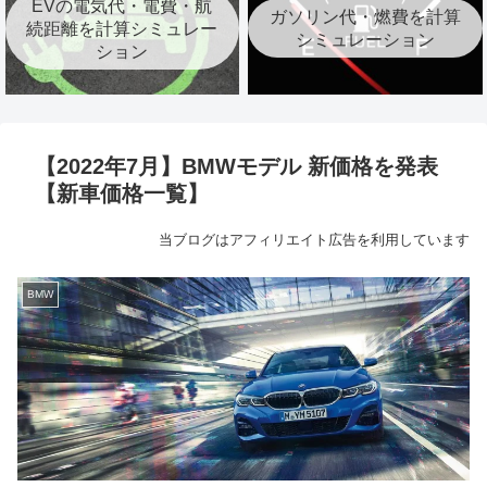
EVの電気代・電費・航
ガソリン代・燃費を計算
続距離を計算シミュレー
シミュレーション
ション
【2022年7月】BMWモデル 新価格を発表
【新車価格一覧】
当ブログはアフィリエイト広告を利用しています
BMW