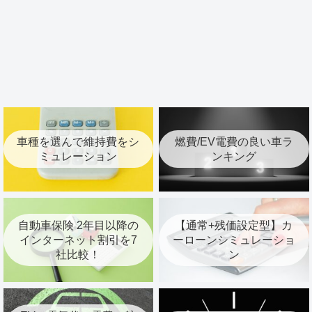
車種を選んで維持費をシ
燃費/EV電費の良い車ラ
ミュレーション
ンキング
自動車保険 2年目以降の
【通常+残価設定型】カ
インターネット割引を7
ーローンシミュレーショ
社比較！
ン