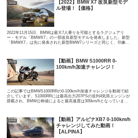
【2022】BMW X7 改良新型モデ
BMW
ル登場！【価格】
2022年11月15日、BMWは最大7人乗りを可能とするラグジュアリ
ー・モデル「BMWX7」の一部改良新型モデルを発表しました。新型
「BMWX7」は先に発表された新型BMW7シリーズと同じく、印象的
な上下2分割のツイン･サーキュラー&ダブル...
【動画】BMW S1000RR 0-
BMW
100km/h加速チャレンジ！
この記事ではBMWS1000RRの0-100km/h加速チャレンジを動画で紹
介しています。S1000RRには最高出力207PSの並列4気筒エンジンが
搭載され、BMW公称値によると最高速度は305km/hとなっていま
す。スペックエンジン：水冷...
【動画】アルピナXB7 0-100km/h
BMW
チャレンジしてみた動画！
【ALPINA】