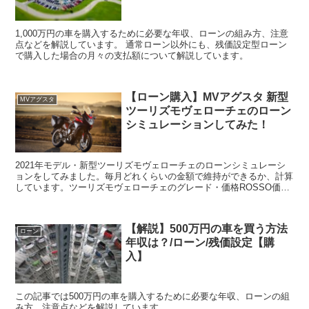
1,000万円の車を購入するために必要な年収、ローンの組み方、注意
点などを解説しています。 通常ローン以外にも、残価設定型ローン
で購入した場合の月々の支払額について解説しています。
【ローン購入】MVアグスタ 新型
MVアグスタ
ツーリズモヴェローチェのローン
シミュレーションしてみた！
2021年モデル・新型ツーリズモヴェローチェのローンシミュレーシ
ョンをしてみました。毎月どれくらいの金額で維持ができるか、計算
しています。ツーリズモヴェローチェのグレード・価格ROSSO価
格：223.3万円LUSSOSCS価格：299.75...
【解説】500万円の車を買う方法
ローン
年収は？/ローン/残価設定【購
入】
この記事では500万円の車を購入するために必要な年収、ローンの組
み方、注意点などを解説しています。