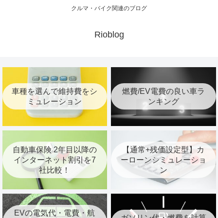
クルマ・バイク関連のブログ
Rioblog
車種を選んで維持費をシ
燃費/EV電費の良い車ラ
ミュレーション
ンキング
自動車保険 2年目以降の
【通常+残価設定型】カ
インターネット割引を7
ーローンシミュレーショ
社比較！
ン
EVの電気代・電費・航
ガソリン代・燃費を計算