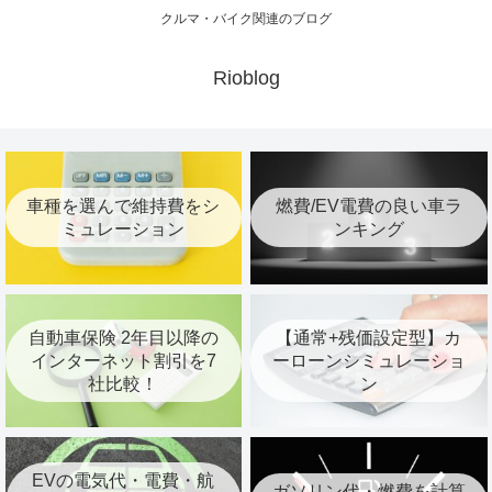
クルマ・バイク関連のブログ
Rioblog
車種を選んで維持費をシ
燃費/EV電費の良い車ラ
ミュレーション
ンキング
自動車保険 2年目以降の
【通常+残価設定型】カ
インターネット割引を7
ーローンシミュレーショ
社比較！
ン
EVの電気代・電費・航
ガソリン代・燃費を計算