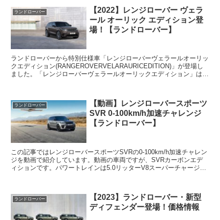
【2022】レンジローバー ヴェラ
ランドローバー
ール オーリック エディション登
場！【ランドローバー】
ランドローバーから特別仕様車「レンジローバーヴェラールオーリッ
クエディション(RANGEROVERVELARAURICEDITION)」が登場し
ました。「レンジローバーヴェラールオーリックエディション」はゴ
ールド（AURIC＝金）をフロント...
【動画】レンジローバースポーツ
ランドローバー
SVR 0-100km/h加速チャレンジ
【ランドローバー】
この記事ではレンジローバースポーツSVRの0-100km/h加速チャレン
ジを動画で紹介しています。動画の車両ですが、SVRカーボンエデ
ィションです。パワートレインは5.0リッターV8スーパーチャージド
ガソリンエンジン、最高出力は575PSで...
【2023】ランドローバー・新型
ランドローバー
ディフェンダー登場！価格情報