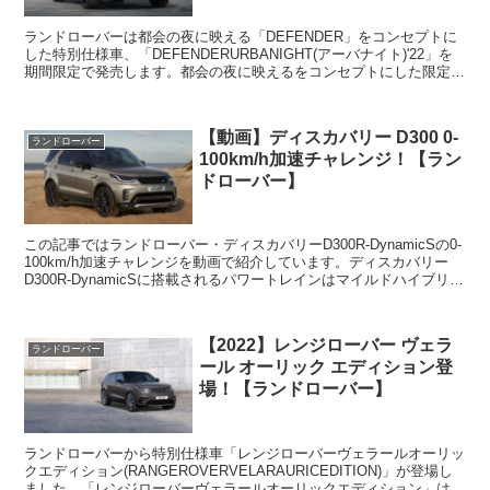
ランドローバーは都会の夜に映える「DEFENDER」をコンセプトに
した特別仕様車、「DEFENDERURBANIGHT(アーバナイト)'22」を
期間限定で発売します。都会の夜に映えるをコンセプトにした限定モ
デルとなっており、ダークなエクステ...
【動画】ディスカバリー D300 0-
ランドローバー
100km/h加速チャレンジ！【ラン
ドローバー】
この記事ではランドローバー・ディスカバリーD300R-DynamicSの0-
100km/h加速チャレンジを動画で紹介しています。ディスカバリー
D300R-DynamicSに搭載されるパワートレインはマイルドハイブリッ
ド採用・3.0L直列6気...
【2022】レンジローバー ヴェラ
ランドローバー
ール オーリック エディション登
場！【ランドローバー】
ランドローバーから特別仕様車「レンジローバーヴェラールオーリッ
クエディション(RANGEROVERVELARAURICEDITION)」が登場し
ました。「レンジローバーヴェラールオーリックエディション」はゴ