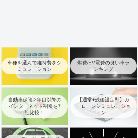
車種を選んで維持費をシ
燃費/EV電費の良い車ラ
ミュレーション
ンキング
自動車保険 2年目以降の
【通常+残価設定型】カ
インターネット割引を7
ーローンシミュレーショ
社比較！
ン