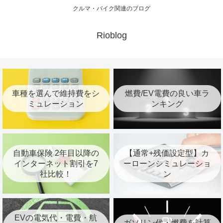
クルマ・バイク関連のブログ
Rioblog
車種を選んで維持費をシ
燃費/EV電費の良い車ラ
ミュレーション
ンキング
自動車保険 2年目以降の
【通常+残価設定型】カ
インターネット割引を7
ーローンシミュレーショ
社比較！
ン
EVの電気代・電費・航
ガソリン代・燃費を計算