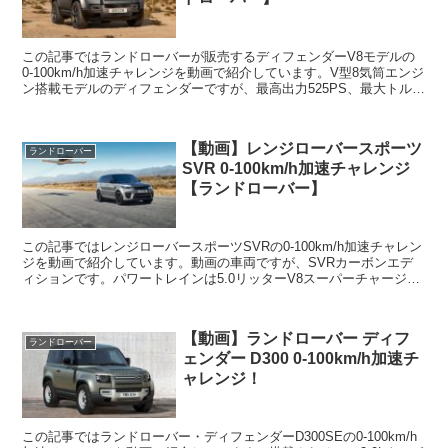
この記事ではランドローバーが販売するディフェンダーV8モデルの
0-100km/h加速チャレンジを動画で紹介しています。V型8気筒エンジ
ン搭載モデルのディフェンダーですが、最高出力525PS、最大トルク
は625Nmです。トランスミッションには...
【動画】レンジローバースポーツ
ランドローバー
SVR 0-100km/h加速チャレンジ
【ランドローバー】
この記事ではレンジローバースポーツSVRの0-100km/h加速チャレン
ジを動画で紹介しています。動画の車両ですが、SVRカーボンエデ
ィションです。パワートレインは5.0リッターV8スーパーチャージド
ガソリンエンジン、最高出力は575PSで...
【動画】ランドローバー ディフ
ランドローバー
ェンダー D300 0-100km/h加速チ
ャレンジ！
この記事ではランドローバー・ディフェンダーD300SEの0-100km/h