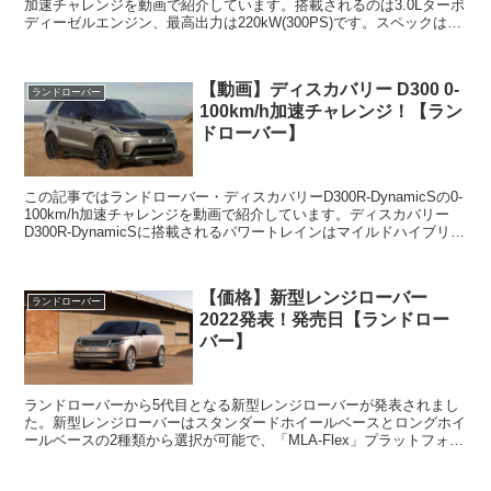
加速チャレンジを動画で紹介しています。搭載されるのは3.0Lターボ
ディーゼルエンジン、最高出力は220kW(300PS)です。スペックは以
下の通りです。スペックエンジ...
【動画】ディスカバリー D300 0-
ランドローバー
100km/h加速チャレンジ！【ラン
ドローバー】
この記事ではランドローバー・ディスカバリーD300R-DynamicSの0-
100km/h加速チャレンジを動画で紹介しています。ディスカバリー
D300R-DynamicSに搭載されるパワートレインはマイルドハイブリッ
ド採用・3.0L直列6気...
【価格】新型レンジローバー
ランドローバー
2022発表！発売日【ランドロー
バー】
ランドローバーから5代目となる新型レンジローバーが発表されまし
た。新型レンジローバーはスタンダードホイールベースとロングホイ
ールベースの2種類から選択が可能で、「MLA-Flex」プラットフォー
ムを採用しています。4名、5名、7名分のシート...