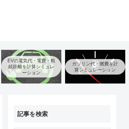
EVの電気代・電費・航
ガソリン代・燃費を計
続距離を計算シミュレ
算シミュレーション
ーション
記事を検索