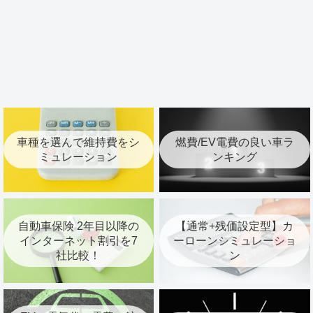
車種を選んで維持費をシ
燃費/EV電費の良い車ラ
ミュレーション
ンキング
自動車保険 2年目以降の
【通常+残価設定型】カ
インターネット割引を7
ーローンシミュレーショ
社比較！
ン