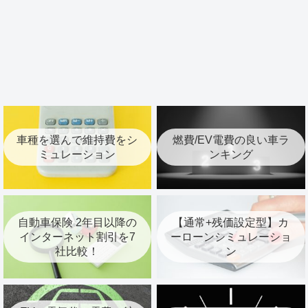
車種を選んで維持費をシ
燃費/EV電費の良い車ラ
ミュレーション
ンキング
自動車保険 2年目以降の
【通常+残価設定型】カ
インターネット割引を7
ーローンシミュレーショ
社比較！
ン