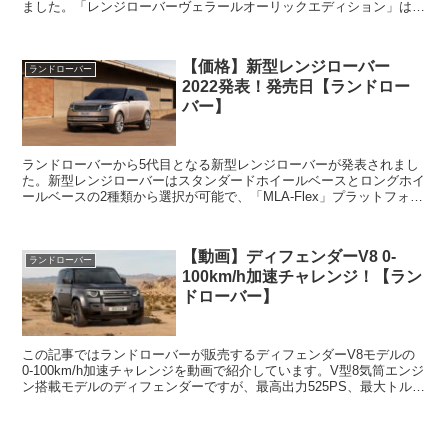
ました。「レンジローバーヴェラールオーリックエディション」はゴ
ールド（AURIC＝金）をフロント...
【価格】新型レンジローバー
ランドローバー
2022発表！発売日【ランドロー
バー】
ランドローバーから5代目となる新型レンジローバーが発表されまし
た。新型レンジローバーはスタンダードホイールベースとロングホイ
ールベースの2種類から選択が可能で、「MLA-Flex」プラットフォー
ムを採用しています。4名、5名、7名分のシート...
【動画】ディフェンダーV8 0-
ランドローバー
100km/h加速チャレンジ！【ラン
ドローバー】
この記事ではランドローバーが販売するディフェンダーV8モデルの
0-100km/h加速チャレンジを動画で紹介しています。V型8気筒エンジ
ン搭載モデルのディフェンダーですが、最高出力525PS、最大トルク
は625Nmです。トランスミッションには...