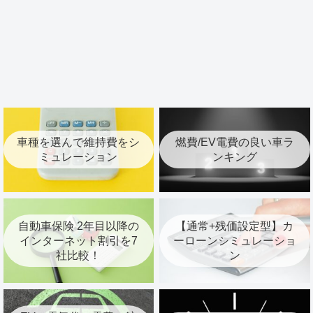
車種を選んで維持費をシ
燃費/EV電費の良い車ラ
ミュレーション
ンキング
自動車保険 2年目以降の
【通常+残価設定型】カ
インターネット割引を7
ーローンシミュレーショ
社比較！
ン