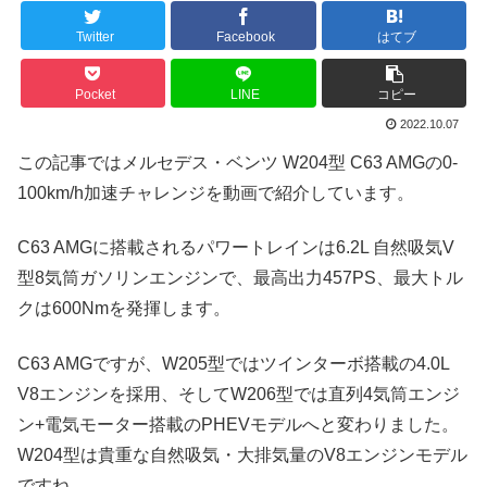
Twitter
Facebook
はてブ
Pocket
LINE
コピー
2022.10.07
この記事ではメルセデス・ベンツ W204型 C63 AMGの0-
100km/h加速チャレンジを動画で紹介しています。
C63 AMGに搭載されるパワートレインは6.2L 自然吸気V
型8気筒ガソリンエンジンで、最高出力457PS、最大トル
クは600Nmを発揮します。
C63 AMGですが、W205型ではツインターボ搭載の4.0L
V8エンジンを採用、そしてW206型では直列4気筒エンジ
ン+電気モーター搭載のPHEVモデルへと変わりました。
W204型は貴重な自然吸気・大排気量のV8エンジンモデル
ですね。