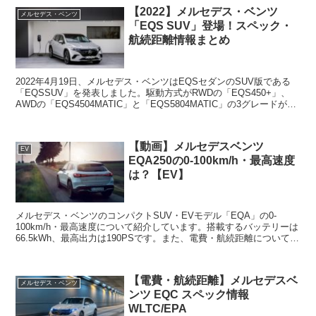
【2022】メルセデス・ベンツ
メルセデス・ベンツ
「EQS SUV」登場！スペック・
航続距離情報まとめ
2022年4月19日、メルセデス・ベンツはEQSセダンのSUV版である
「EQSSUV」を発表しました。駆動方式がRWDの「EQS450+」、
AWDの「EQS4504MATIC」と「EQS5804MATIC」の3グレードがラ
インアップされ、バ...
【動画】メルセデスベンツ
EV
EQA250の0-100km/h・最高速度
は？【EV】
メルセデス・ベンツのコンパクトSUV・EVモデル「EQA」の0-
100km/h・最高速度について紹介しています。搭載するバッテリーは
66.5kWh、最高出力は190PSです。また、電費・航続距離については
以下の記事で紹介しています。【電費・...
【電費・航続距離】メルセデスベ
メルセデス・ベンツ
ンツ EQC スペック情報
WLTC/EPA