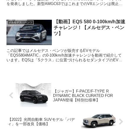
を発表しました。新型AMGC63ではこれまでのV8エンジンは廃止さ
れ、排気量2....
【動画】EQS 580 0-100km/h加速
メルセデス・ベンツ
チャレンジ！【メルセデス・ベン
ツ】
この記事ではメルセデス・ベンツが販売するEVモデル
「EQS5804MATIC」の0-100km/h加速チャレンジを動画で紹介して
います。EQSは「Sクラス」に位置づけられるセダンタイプのEVモ
デルで、「EQS450+」と「EQS5804MA...
【ジャガー】F-PACE/F-TYPE R
DYNAMIC BLACK CURATED FOR
JAPAN登場【特別仕様車】
【2022】光岡自動車 SUVモデル「バデ
ィ」を一部改良【価格】