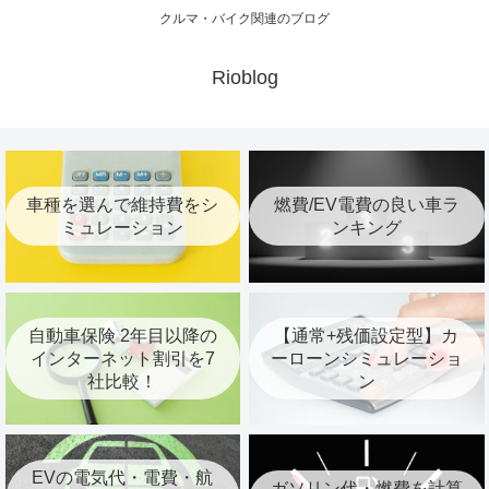
クルマ・バイク関連のブログ
Rioblog
車種を選んで維持費をシ
燃費/EV電費の良い車ラ
ミュレーション
ンキング
自動車保険 2年目以降の
【通常+残価設定型】カ
インターネット割引を7
ーローンシミュレーショ
社比較！
ン
EVの電気代・電費・航
ガソリン代・燃費を計算