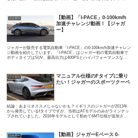
ーは2024年モデルをもって内燃...
【動画】「I-PACE」0-100km/h
ジャガー
加速チャレンジ動画！【ジャガ
ー】
ジャガーが販売する電気自動車「I-PACE」の0-100km/h加速チャレン
ジ動画を紹介しています。「I-PACE」はジャガー初の電気自動車で
ボディタイプはSUV、最高出力は400PSとハイパフォーマンスなモ
デルです。また、バッテリー容量は...
マニュアル仕様のFタイプに乗り
ジャガー
たい！ジャガーのスポーツクーペ
結論：あまりオススメじゃないかも？イギリスのジャガーが2013年
から発売しているfタイプですが、当初はATモデルのみがラインナッ
プされていました。2016年モデルとして初めて6MT仕様が追加され
たけど。。選択肢はクーペのV6モデルのみ上述し...
【動画】ジャガーEペース 0-
ジャガー