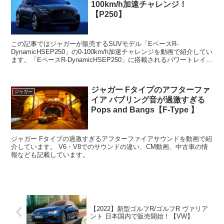
100km/h加速チャレンジ！
【P250】
この記事ではジャガーが販売するSUVモデル「EペースR-
DynamicHSEP250」の0-100km/h加速チャレンジを動画で紹介してい
ます。「EペースR-DynamicHSEP250」に搭載されるパワートレイン
は2.0L直列4気筒ガソリ...
ジャガー Fタイプのアフターファ
ジャガー
イア バブリング音が過激すぎる
Pops and Bangs【F-Type 】
ジャガー Fタイプの過激すぎるアフターファイアサウンドを動画で紹
介しています。 V6・V8でのサウンドの違い、CM動画、中古車の情
報なども記載しています。
【2022】新型ゴルフR/ゴルフR ヴァリア
ント 日本国内で販売開始！【VW】