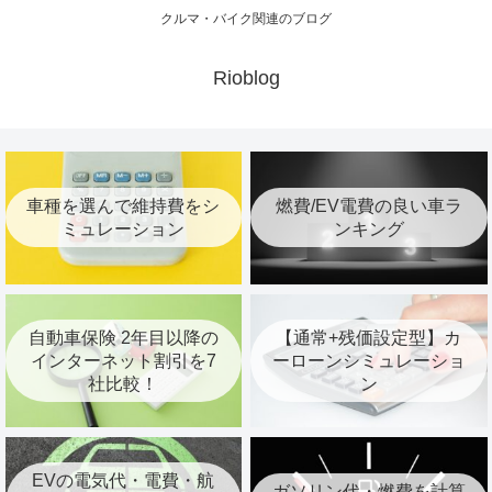
クルマ・バイク関連のブログ
Rioblog
車種を選んで維持費をシ
燃費/EV電費の良い車ラ
ミュレーション
ンキング
自動車保険 2年目以降の
【通常+残価設定型】カ
インターネット割引を7
ーローンシミュレーショ
社比較！
ン
EVの電気代・電費・航
ガソリン代・燃費を計算