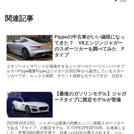
関連記事
Ftypeの中古車がいい値段になっ
ジャガー
てきた？ V8エンジンジャガー
のスポーツカーを調べてみた F
タイプ
エキゾーストサウンドが過激すぎるジャガーのクーペ/コンバーチブ
ルカーFtype概要Ftypeはジャガーが2013年から販売しているスポー
ツカーです。ルックス抜群、サウンド抜群なモデルですが、注目すべ
きはエンジンです。後に4気筒モデルを発売す...
【最後のガソリンモデル】ジャガ
ジャガー
ー Fタイプに限定モデルが登場
2023年10月13日、ジャガーは最後の内燃エンジン搭載スポーツカー
である「Fタイプ」の限定モデル「F-TYPEZPEDITION」を発表しま
した。世界150台限定生産で、日本へは12台が導入されます。ジャガ