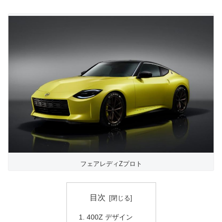
フェアレディZプロト
目次
400Z デザイン