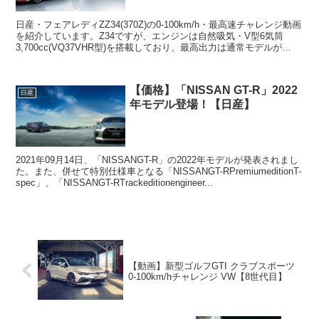
日産・フェアレディZZ34(370Z)の0-100km/h・最高速チャレンジ動画
を紹介しています。Z34ですが、エンジンは自然吸気・V型6気筒
3,700cc(VQ37VHR型)を搭載しており、最高出力は通常モデルが
336ps、バージョンニス...
【価格】「NISSAN GT-R」2022
日産
年モデル登場！【日産】
2021年09月14日、「NISSANGT-R」の2022年モデルが発表されまし
た。また、併せて特別仕様車となる「NISSANGT-RPremiumeditionT-
spec」、「NISSANGT-RTrackeditionengineer...
【動画】新型ゴルフGTI クラブスポーツ
0-100km/hチャレンジ VW【8世代目】