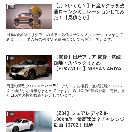
【月々いくら？】日産サクラを残
日産
価ローンシミュレーションしてみ
た！【見積もり】
日産の軽EV「サクラ」の通常・残価ローンシミュレーションをして
みました。 購入時の税金や諸費用についても解説しています。
【電費】日産アリア 電費・航続
日産
距離・スペックまとめ
【EPA/WLTC】NISSAN ARIYA
日産の新型クロスオーバーEV「アリア」の電費・航続距離・スペッ
ク・価格など情報をまとめています。 WLTCでの航続距離・電費、ま
たEPAでの概算数値も紹介しています。
【Z34】フェアレディZ 0-
日産
100km/h・最高速は？チャレンジ
動画【370Z】日産