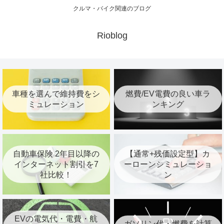
クルマ・バイク関連のブログ
Rioblog
車種を選んで維持費をシ
燃費/EV電費の良い車ラ
ミュレーション
ンキング
自動車保険 2年目以降の
【通常+残価設定型】カ
インターネット割引を7
ーローンシミュレーショ
社比較！
ン
EVの電気代・電費・航
ガソリン代・燃費を計算