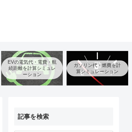
EVの電気代・電費・航
ガソリン代・燃費を計
続距離を計算シミュレ
算シミュレーション
ーション
記事を検索