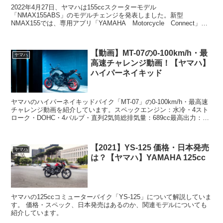
2022年4月27日、ヤマハは155ccスクーターモデル
「NMAX155ABS」のモデルチェンジを発表しました。新型
NMAX155では、専用アプリ「YAMAHA Motorcycle Connect」を
インストールしたスマートフォンとペアリ...
【動画】MT-07の0-100km/h・最
ヤマハ
高速チャレンジ動画！【ヤマハ】
ハイパーネイキッド
ヤマハのハイパーネイキッドバイク「MT-07」の0-100km/h・最高速
チャレンジ動画を紹介しています。スペックエンジン：水冷・4スト
ローク・DOHC・4バルブ・直列2気筒総排気量：689cc最高出力：
54kW(73.4PS)@8,750...
【2021】YS-125 価格・日本発売
ヤマハ
は？【ヤマハ】YAMAHA 125cc
ヤマハの125ccコミューターバイク「YS-125」について解説していま
す。 価格・スペック、日本発売はあるのか、関連モデルについても
紹介しています。