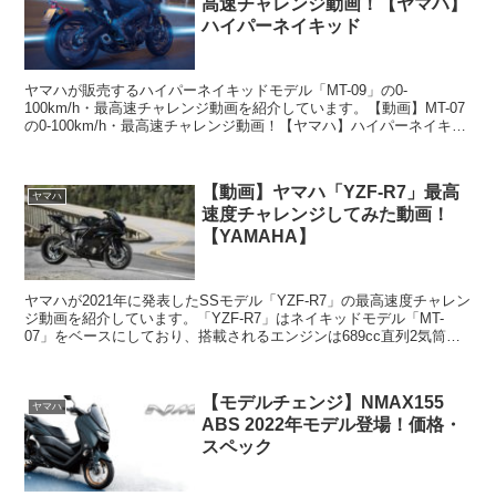
高速チャレンジ動画！【ヤマハ】
ハイパーネイキッド
ヤマハが販売するハイパーネイキッドモデル「MT-09」の0-
100km/h・最高速チャレンジ動画を紹介しています。【動画】MT-07
の0-100km/h・最高速チャレンジ動画！【ヤマハ】ハイパーネイキッ
ドスペックエンジン：水冷・4ストローク...
【動画】ヤマハ「YZF-R7」最高
ヤマハ
速度チャレンジしてみた動画！
【YAMAHA】
ヤマハが2021年に発表したSSモデル「YZF-R7」の最高速度チャレン
ジ動画を紹介しています。「YZF-R7」はネイキッドモデル「MT-
07」をベースにしており、搭載されるエンジンは689cc直列2気筒で
す。「YZF-R7」の0-100k...
【モデルチェンジ】NMAX155
ヤマハ
ABS 2022年モデル登場！価格・
スペック