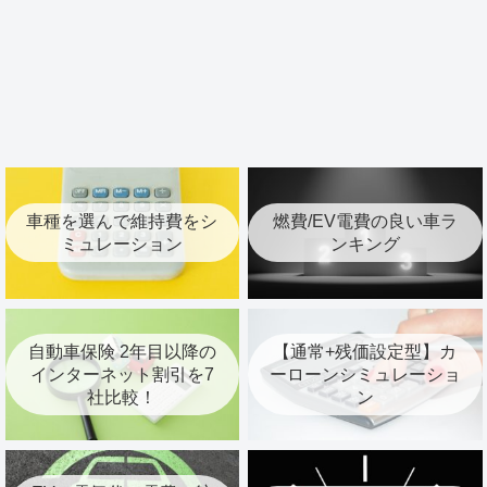
車種を選んで維持費をシ
燃費/EV電費の良い車ラ
ミュレーション
ンキング
自動車保険 2年目以降の
【通常+残価設定型】カ
インターネット割引を7
ーローンシミュレーショ
社比較！
ン