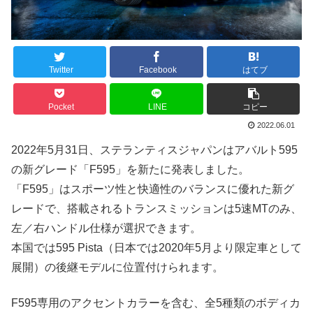
Twitter
Facebook
はてブ
Pocket
LINE
コピー
2022.06.01
2022年5月31日、ステランティスジャパンはアバルト595
の新グレード「F595」を新たに発表しました。
「F595」はスポーツ性と快適性のバランスに優れた新グ
レードで、搭載されるトランスミッションは5速MTのみ、
左／右ハンドル仕様が選択できます。
本国では595 Pista（日本では2020年5月より限定車として
展開）の後継モデルに位置付けられます。
F595専用のアクセントカラーを含む、全5種類のボディカ