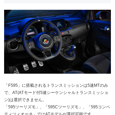
「F595」に搭載されるトランスミッションは5速MTのみ
で、AT(ATモード付5速シーケンシャルトランスミッショ
ン)は選択できません。
「595ツーリズモ」、「595Cツーリズモ」、「595コンペ
ティツィオーネ」ではATモデルが選択可能です。