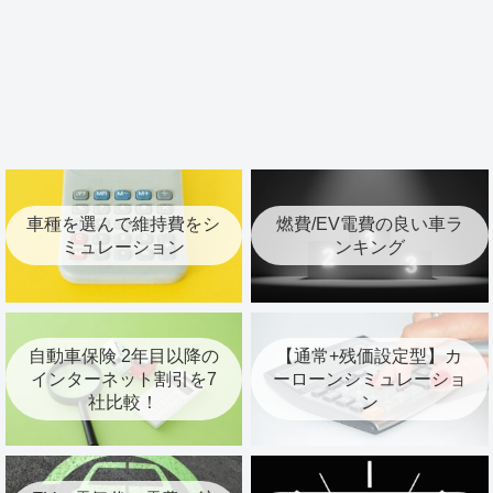
車種を選んで維持費をシ
燃費/EV電費の良い車ラ
ミュレーション
ンキング
自動車保険 2年目以降の
【通常+残価設定型】カ
インターネット割引を7
ーローンシミュレーショ
社比較！
ン