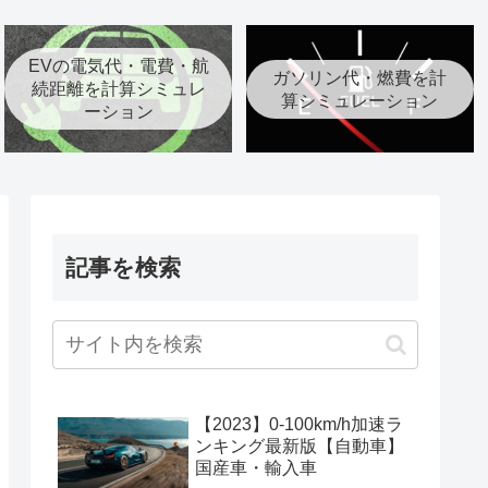
EVの電気代・電費・航
ガソリン代・燃費を計
続距離を計算シミュレ
算シミュレーション
ーション
記事を検索
【2023】0-100km/h加速ラ
ンキング最新版【自動車】
国産車・輸入車