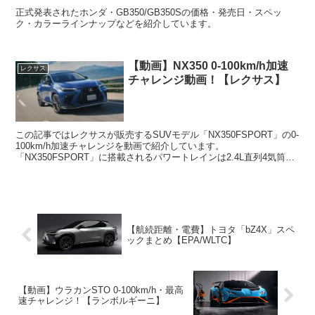
正式発表されたホンダ・GB350/GB350Sの価格・発売日・スペッ
ク・カラーラインナップなどを紹介しています。
【動画】NX350 0-100km/h加速
レクサス
チャレンジ動画！【レクサス】
この記事ではレクサスが販売するSUVモデル「NX350FSPORT」の0-
100km/h加速チャレンジを動画で紹介しています。
「NX350FSPORT」に搭載されるパワートレインは2.4L直列4気筒タ
ーボエンジンで、最高出力279PS、トラ...
【航続距離・電費】トヨタ「bZ4X」スペ
ックまとめ【EPA/WLTC】
【動画】ウラカンSTO 0-100km/h・最高
速チャレンジ！【ランボルギーニ】