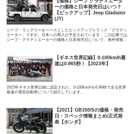
【価格】ジープ グラディエータ
ジープ
ーの価格と日本発売日はいつ？
【ピックアップ】Jeep Gladiator
(JT)
ジープ・ラングラーをベースとしたピックアップトラック「グラディ
エーター」ですが、日本への導入が予定されています。この記事では
ジープ・グラディエーターの価格と日本発売日について、海外情報を
もとに解説していきます。日本ではピックアップトラックの...
【ギネス世界記録】0-100km/h最
EV
速は0.965秒！【2023年】
2023年ギネス世界記録に認定された、0-100km/hを0.96秒で走る世界
最速の電気自動車について紹介しています。
【2021】GB350/Sの価格・発売
ホンダ
日・スペック情報まとめ/正式発
表【ホンダ】