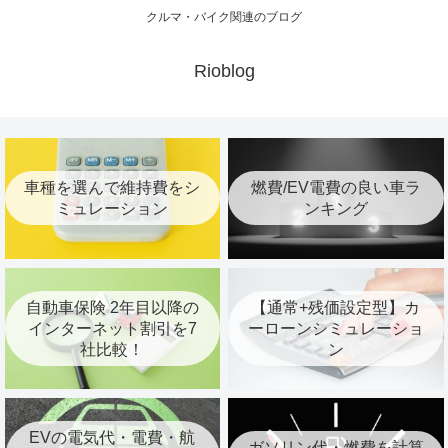
クルマ・バイク関連のブログ
Rioblog
車種を選んで維持費をシ
燃費/EV電費の良い車ラ
ミュレーション
ンキング
自動車保険 2年目以降の
【通常+残価設定型】カ
インターネット割引を7
ーローンシミュレーショ
社比較！
ン
EVの電気代・電費・航
ガソリン代・燃費を計算