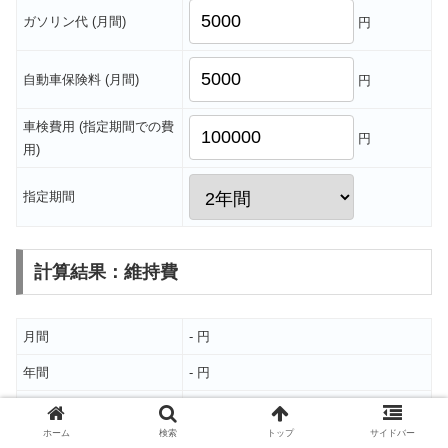
ガソリン代 (月間)
円
自動車保険料 (月間)
円
車検費用 (指定期間での費
円
用)
指定期間
計算結果：維持費
月間
- 円
年間
- 円
期間合計
- 円
ホーム
検索
トップ
サイドバー