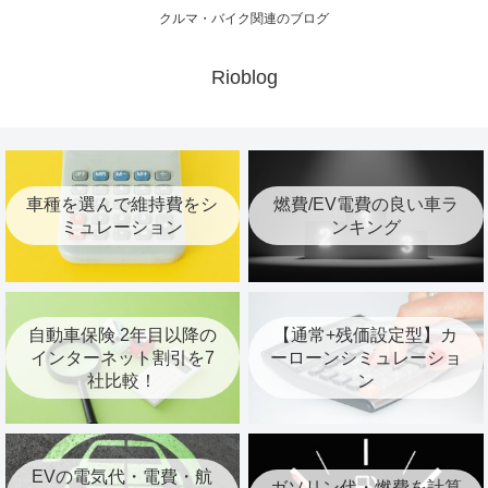
クルマ・バイク関連のブログ
Rioblog
車種を選んで維持費をシ
燃費/EV電費の良い車ラ
ミュレーション
ンキング
自動車保険 2年目以降の
【通常+残価設定型】カ
インターネット割引を7
ーローンシミュレーショ
社比較！
ン
EVの電気代・電費・航
ガソリン代・燃費を計算