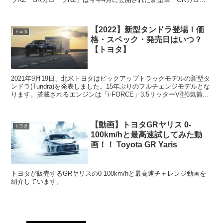
ラ」の日本仕様グレードで、20...
【2022】新型タンドラ登場！価
トヨタ
格・スペック・発売日はいつ？
【トヨタ】
2021年9月19日、北米トヨタはピックアップトラックモデルの新型タ
ンドラ(Tundra)を発表しました。15年ぶりのフルチェンジモデルとな
ります。搭載されるエンジンは「i-FORCE」3.5リッターV型6気筒ツ
インターボで、最高出力は38...
【動画】トヨタGRヤリス 0-
トヨタ
100km/hと最高速試してみた動
画！！ Toyota GR Yaris
トヨタが販売するGRヤリスの0-100km/hと最高速チャレンジ動画を
紹介しています。