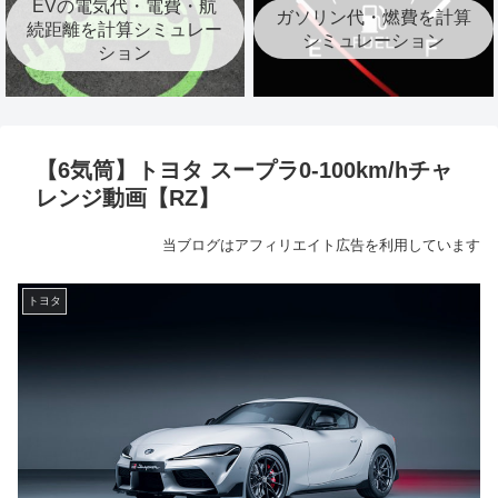
EVの電気代・電費・航
ガソリン代・燃費を計算
続距離を計算シミュレー
シミュレーション
ション
【6気筒】トヨタ スープラ0-100km/hチャ
レンジ動画【RZ】
当ブログはアフィリエイト広告を利用しています
トヨタ