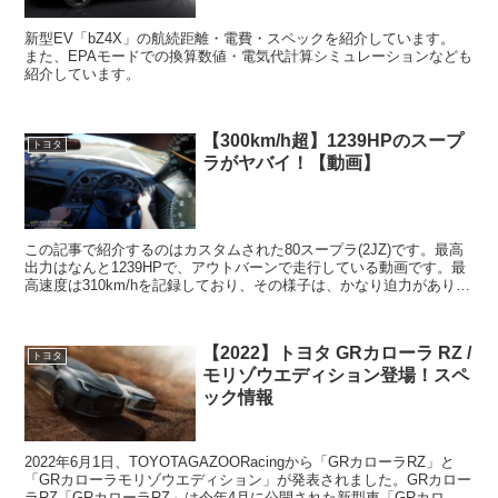
新型EV「bZ4X」の航続距離・電費・スペックを紹介しています。
また、EPAモードでの換算数値・電気代計算シミュレーションなども
紹介しています。
【300km/h超】1239HPのスープ
トヨタ
ラがヤバイ！【動画】
この記事で紹介するのはカスタムされた80スープラ(2JZ)です。最高
出力はなんと1239HPで、アウトバーンで走行している動画です。最
高速度は310km/hを記録しており、その様子は、かなり迫力がありま
す。こちらは1200HPのGTRR35...
【2022】トヨタ GRカローラ RZ /
トヨタ
モリゾウエディション登場！スペ
ック情報
2022年6月1日、TOYOTAGAZOORacingから「GRカローラRZ」と
「GRカローラモリゾウエディション」が発表されました。GRカロー
ラRZ「GRカローラRZ」は今年4月に公開された新型車「GRカロー