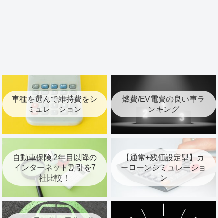
車種を選んで維持費をシ
燃費/EV電費の良い車ラ
ミュレーション
ンキング
自動車保険 2年目以降の
【通常+残価設定型】カ
インターネット割引を7
ーローンシミュレーショ
社比較！
ン