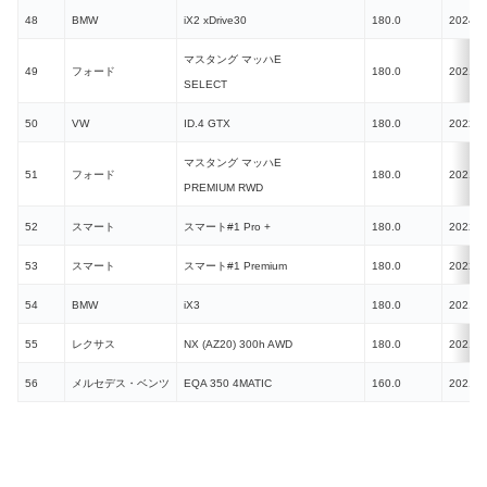
48
BMW
iX2 xDrive30
180.0
2024
マスタング マッハE
49
フォード
180.0
2021
SELECT
50
VW
ID.4 GTX
180.0
2022
マスタング マッハE
51
フォード
180.0
2021
PREMIUM RWD
52
スマート
スマート#1 Pro +
180.0
2022
53
スマート
スマート#1 Premium
180.0
2022
54
BMW
iX3
180.0
2021
55
レクサス
NX (AZ20) 300h AWD
180.0
2021
56
メルセデス・ベンツ
EQA 350 4MATIC
160.0
2021