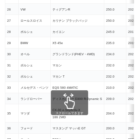
26
VW
ティグアンR
250.0
2021
27
ロールスロイス
カリナン ブラックバッジ
250.0
2021
28
ポルシェ
カイエン
245.0
2017
29
BMW
X5 45e
235.0
2019
30
オペル
グランドランド(PHEV・4WD)
234.0
2021
31
ポルシェ
マカン
232.0
2021
32
ポルシェ
マカン T
232.0
2022
33
メルセデス・ベンツ
EQS 580 4MATIC
210.0
2022
34
ランドローバー
ディスカバリー D300 R-Dynamic S
209.0
2021
CX-30 e-SkyActiv-X
スクロールできます
35
マツダ
204.0
2021
186 2WD
36
フォード
マスタング マッハE GT
200.0
2021