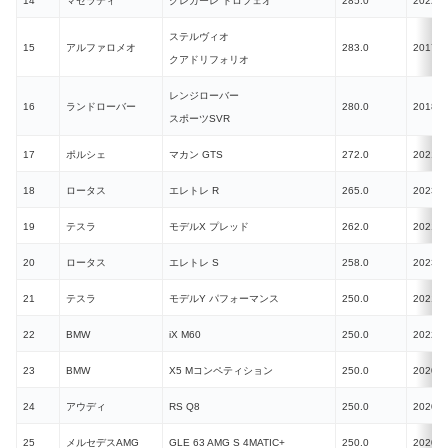
14
マセラティ
グレカーレ トロフェオ
285.0
2022
ステルヴィオ
15
アルファロメオ
283.0
2017
クアドリフォリオ
レンジローバー
16
ランドローバー
280.0
2018
スポーツSVR
17
ポルシェ
マカン GTS
272.0
2021
18
ロータス
エレトレ R
265.0
2023
19
テスラ
モデルX プレッド
262.0
2021
20
ロータス
エレトレ S
258.0
2023
21
テスラ
モデルY パフォーマンス
250.0
2021
22
BMW
iX M60
250.0
2022
23
BMW
X5 Mコンペティション
250.0
2020
24
アウディ
RS Q8
250.0
2020
25
メルセデスAMG
GLE 63 AMG S 4MATIC+
250.0
2020