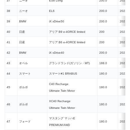
37
ニーオ
ES8 Long
200.0
2023
38
ニーオ
EL6
200.0
2023
39
BMW
iX xDrive50
200.0
2021
40
日産
アリア B9 e-4ORCE limited
200
2021
41
日産
アリア B6 e-4ORCE limited
200
2021
42
BMW
iX xDrive40
200.0
2021
43
オペル
グランドランド(ガソリン・MT)
188.0
2021
44
スマート
スマート#1 BRABUS
180.0
2022
C40 Recharge
45
ボルボ
180.0
2022
Ultimate Twin Motor
XC40 Recharge
46
ボルボ
180.0
2022
Ultimate Twin Motor
マスタング マッハE
47
フォード
180.0
2021
PREMIUM AWD