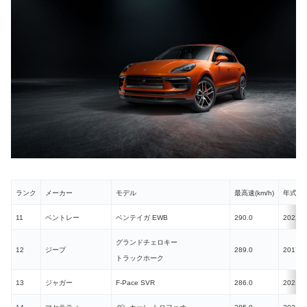
ランク
メーカー
モデル
最高速(km/h)
年式
11
ベントレー
ベンテイガ EWB
290.0
2022
グランドチェロキー
12
ジープ
289.0
2017
トラックホーク
13
ジャガー
F-Pace SVR
286.0
2021