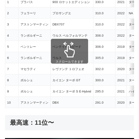
1
ブラバス
900 ロケットエディション
330.0
2021
ターボ
2
フェラーリ
プロサングエ
310.0
2022
NA
3
アストンマーティン
DBX707
310.0
2022
ターボ
4
ランボルギーニ
ウルス ペルフォルマンテ
306.0
2022
ターボ
5
ベントレー
ベンテイガ スピード
306.0
2019
ターボ
6
ランボルギーニ
ウルス
305.0
2019
ターボ
スクロールできます
7
マセラティ
レヴァンテ トロフェオ
302.0
2020
ターボ
8
ポルシェ
カイエン ターボ GT
300.0
2021
ターボ
9
ポルシェ
カイエン ターボ S E-Hybrid
295.0
2021
ハイブ
10
アストンマーティン
DBX
291.0
2020
ターボ
最高速：11位〜