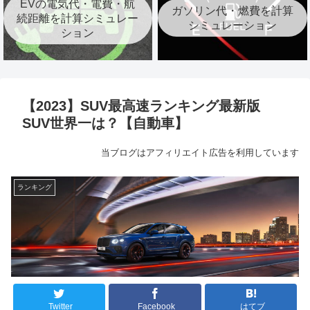
EVの電気代・電費・航
ガソリン代・燃費を計算
続距離を計算シミュレー
シミュレーション
ション
【2023】SUV最高速ランキング最新版
SUV世界一は？【自動車】
当ブログはアフィリエイト広告を利用しています
ランキング
Twitter
Facebook
はてブ